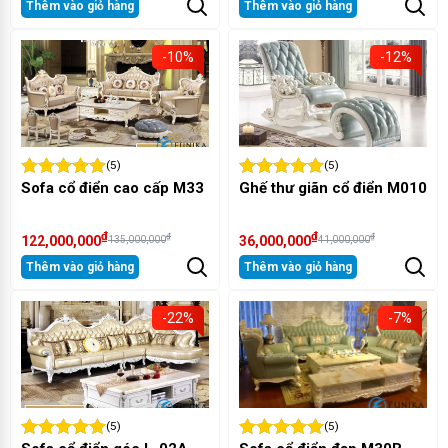
Thêm vào giỏ hàng
Thêm vào giỏ hàng
-10%
-12%
(5)
(5)
Sofa cổ điển cao cấp M33
Ghế thư giãn cổ điển M010
₫
₫
₫
₫
122,000,000
36,000,000
135,000,000
41,000,000
Thêm vào giỏ hàng
Thêm vào giỏ hàng
-22%
-7%
(5)
(5)