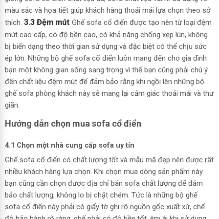
màu sắc và họa tiết giúp khách hàng thoải mái lựa chọn theo sở
3.3 Đệm mút
thích.
Ghế sofa cổ điển được tạo nên từ loại đệm
mút cao cấp, có độ bền cao, có khả năng chống xẹp lún, không
bị biến dạng theo thời gian sử dụng và đặc biệt có thể chịu sức
ép lớn. Những bộ ghế sofa cổ điển luôn mang đến cho gia đình
bạn một không gian sống sang trọng vì thế bạn cũng phải chú ý
đến chất liệu đệm mút để đảm bảo rằng khi ngồi lên những bộ
ghế sofa phòng khách này sẽ mang lại cảm giác thoải mái và thư
giãn.
Hướng dẫn chọn mua sofa cổ điển
4.1 Chọn một nhà cung cấp sofa uy tín
Ghế sofa cổ điển có chất lượng tốt và mẫu mã đẹp nên được rất
nhiều khách hàng lựa chọn. Khi chọn mua dòng sản phẩm này
bạn cũng cần chọn được địa chỉ bán sofa chất lượng để đảm
bảo chất lượng, không lo bị chặt chém. Tức là những bộ ghế
sofa cổ điển này phải có giấy tờ ghi rõ nguồn gốc xuất xứ, chế
độ bảo hành rõ ràng, ghế phải có độ bền tốt, êm ái khi sử dụng.