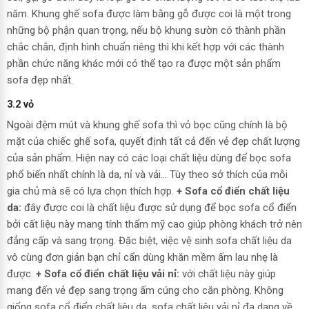
năm. Khung ghế sofa được làm bằng gỗ được coi là một trong
những bộ phận quan trọng, nếu bộ khung sườn có thành phần
chắc chắn, định hình chuẩn riêng thì khi kết hợp với các thành
phần chức năng khác mới có thể tạo ra được một sản phẩm
sofa đẹp nhất.
3.2 vỏ
Ngoài đệm mút và khung ghế sofa thì vỏ bọc cũng chính là bộ
mặt của chiếc ghế sofa, quyết định tất cả đến vẻ đẹp chất lượng
của sản phẩm. Hiện nay có các loại chất liệu dùng để bọc sofa
phổ biến nhất chính là da, nỉ và vải… Tùy theo sở thích của mỗi
gia chủ mà sẽ có lựa chọn thích hợp.
+ Sofa cổ điển chất liệu
da:
đây được coi là chất liệu được sử dụng để bọc sofa cổ điển
bởi cất liệu này mang tính thẩm mỹ cao giúp phòng khách trở nên
đẳng cấp và sang trọng. Đặc biệt, việc vệ sinh sofa chất liệu da
vô cùng đơn giản bạn chỉ cẩn dùng khăn mềm ấm lau nhẹ là
được.
+ Sofa cổ điển chất liệu vải nỉ:
với chất liệu này giúp
mang đến vẻ đẹp sang trọng ấm cúng cho căn phòng. Không
giống sofa cổ điển chất liệu da, sofa chất liệu vải nỉ đa dạng về