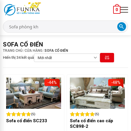
0
search
SOFA CỔ ĐIỂN
TRANG CHỦ
/
CỬA HÀNG
/
SOFA CỔ ĐIỂN
Hiển thị 34 kết quả
-44%
-48%
(5)
(5)
Sofa cổ điển SC233
Sofa cổ điển cao cấp
SC898-2