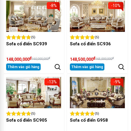
-8%
-10%
(5)
(5)
Sofa cổ điển SC939
Sofa cổ điển SC936
₫
₫
₫
₫
148,000,000
148,500,000
160,000,000
165,000,000
Thêm vào giỏ hàng
Thêm vào giỏ hàng
-13%
-9%
(5)
(5)
Sofa cổ điển SC905
Sofa cổ điển G958