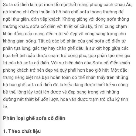
Sofa cổ điển là một món đồ nội thất mang phong cách Châu Âu,
nó không chỉ đơn thuần là bộ bàn ghế sofa thông thường để
ngồi thư giãn, đón tiếp khách. Không giống với dòng sofa thông
thường khác, sofa cổ điển với thiết kế cầu kỳ, tỉ mỉ cùng chạm
khắc đẳng cấp mang đến một vẻ đẹp vô cùng sang trọng cho
không gian sống. Tất cả các bộ phận của ghế sofa cổ điển từ
phần tựa lưng, gác tay hay chân ghế đều là sự kết hợp giữa các
họa tiết tinh xảo được chạm trổ công phu, góp phần tạo nên giá
trị của bộ sofa cổ điển. Với sự hiện diện của Sofa cổ điển khiến
phòng khách trở nên đẹp và quý phái hơn bao giờ hết. Một đặc
trưng riêng biệt mà bạn hoàn toàn có thể nhận thấy trên những
bộ bàn ghế sofa cổ điển đó là kiểu dáng được thiết kế vô cùng
bề thế, lộng lẫy toát lên được vẻ đẹp sang trọng với những
đường nét thiết kế uốn lượn, hoa văn được trạm trổ cầu kỳ tinh
tế.
Phân loại ghế sofa cổ điển
1. Theo chất liệu