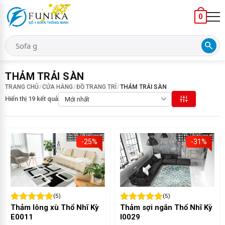
0
search
THẢM TRẢI SÀN
TRANG CHỦ
/
CỬA HÀNG
/
ĐỒ TRANG TRÍ
/
THẢM TRẢI SÀN
Hiển thị 19 kết quả
-25%
-31%
(5)
(5)
Thảm lông xù Thổ Nhĩ Kỳ
Thảm sợi ngắn Thổ Nhĩ Kỳ
E0011
I0029