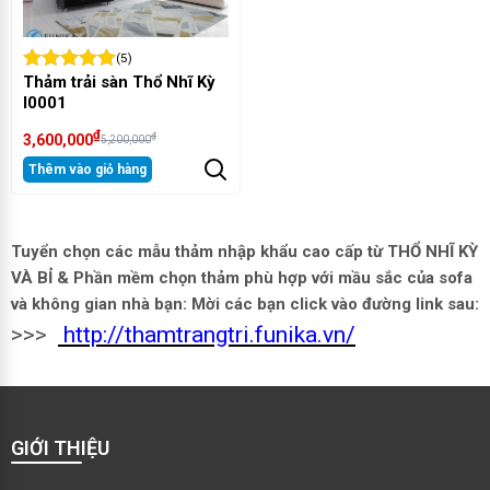
(5)
Thảm trải sàn Thổ Nhĩ Kỳ
I0001
₫
₫
3,600,000
5,200,000
Thêm vào giỏ hàng
Tuyển chọn các mẫu thảm nhập khẩu cao cấp từ THỔ NHĨ KỲ
VÀ BỈ
& Phần mềm chọn thảm phù hợp với mầu sắc của sofa
và không gian nhà bạn:
Mời các bạn click vào đường link sau:
>>>
http://thamtrangtri.funika.vn/
GIỚI THIỆU