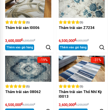
(5)
(5)
Thảm trải sàn I0006
Thảm trải sàn Z7234
₫
₫
₫
₫
3,600,000
6,500,000
5,200,000
8,000,000
Thêm vào giỏ hàng
Thêm vào giỏ hàng
-19%
-31%
(5)
(5)
Thảm trải sàn 08062
Thảm trải sàn Thổ Nhĩ Kỳ
I0013
₫
₫
₫
₫
6,500,000
3,600,000
8,000,000
5,200,000