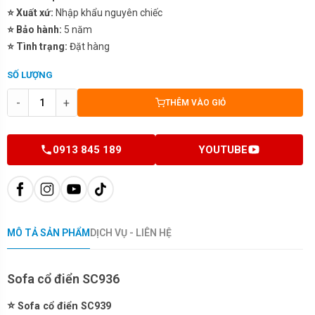
⭐ Xuất xứ:
Nhập khẩu nguyên chiếc
⭐ Bảo hành:
5 năm
⭐ Tình trạng:
Đặt hàng
SỐ LƯỢNG
-
+
THÊM VÀO GIỎ
0913 845 189
YOUTUBE
MÔ TẢ SẢN PHẨM
DỊCH VỤ - LIÊN HỆ
Sofa cổ điển SC936
⭐
Sofa cổ điển SC939