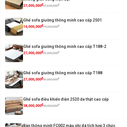
₫
₫
27,000,000
37,500,000
Ghế sofa giường thông minh cao cấp 2501
₫
₫
16,000,000
19,000,000
Ghế sofa giường thông minh cao cấp T188-2
₫
₫
27,000,000
29,000,000
Ghế sofa giường thông minh cao cấp T188
₫
₫
27,000,000
35,000,000
Ghế sofa điều khiển điện 2520 da thật cao cấp
₫
₫
38,000,000
46,000,000
Bàn thông minh FC002 màu ghi đá tích hợp 3 chức