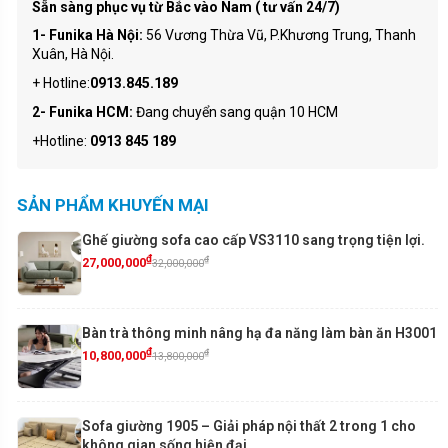
Sẵn sàng phục vụ từ Bắc vào Nam ( tư vấn 24/7)
1- Funika Hà Nội:
56 Vương Thừa Vũ, P.Khương Trung, Thanh
Xuân, Hà Nội.
+ Hotline:
0913.845.189
2- Funika HCM:
Đang chuyển sang quận 10 HCM
+Hotline:
0913 845 189
SẢN PHẨM KHUYẾN MẠI
Ghế giường sofa cao cấp VS3110 sang trọng tiện lợi.
₫
₫
27,000,000
32,000,000
Bàn trà thông minh nâng hạ đa năng làm bàn ăn H3001
₫
₫
10,800,000
13,800,000
Sofa giường 1905 – Giải pháp nội thất 2 trong 1 cho
không gian sống hiện đại