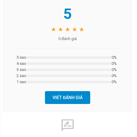
5
★ ★ ★ ★ ★
0 đánh giá
5 sao
0%
4 sao
0%
3 sao
0%
2 sao
0%
1 sao
0%
VIẾT ĐÁNH GIÁ
rate_review