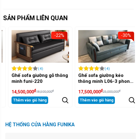
SẢN PHẨM LIÊN QUAN
-22%
-30%
(4)
(4)
Ghế sofa giường gỗ thông
Ghế sofa giường kéo
minh funi-220
thông minh L06-3 phong
cách Bắc Âu
₫
₫
₫
₫
14,500,000
17,500,000
18,500,000
25,000,000
Thêm vào giỏ hàng
Thêm vào giỏ hàng
HỆ THỐNG CỬA HÀNG FUNIKA