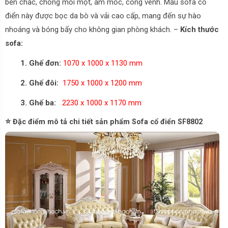
bền chắc, chống mối mọt, ẩm mốc, cong vênh. Mẫu sofa cổ
điển này được bọc da bò và vải cao cấp, mang đến sự hào
nhoáng và bóng bẩy cho không gian phòng khách. –
Kích thước
sofa:
1. Ghế đơn:
1070 x 1000 x 1130 mm
2.
Ghế đôi:
1750 x 1000 x 1200 mm
3.
Ghế ba:
2230 x 1000 x 1170 mm
⭐
Đặc điểm mô tả chi tiết sản phẩm Sofa cổ điển SF8802