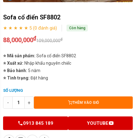
Sofa cổ điển SF8802
★ ★ ★ ★ ★ 5 (0 đánh giá)
Còn hàng
₫
88,000,000
₫
109,000,000
⭐ Mã sản phẩm:
Sofa cổ điển SF8802
⭐ Xuất xứ:
Nhập khẩu nguyên chiếc
⭐ Bảo hành:
5 năm
⭐ Tình trạng:
Đặt hàng
SỐ LƯỢNG
-
+
THÊM VÀO GIỎ
0913 845 189
YOUTUBE