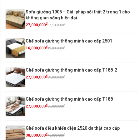
Sofa giường 1905 – Giải pháp nội thất 2 trong 1 cho
không gian sống hiện đại
₫
₫
27,000,000
37,500,000
Ghế sofa giường thông minh cao cấp 2501
₫
₫
16,000,000
19,000,000
Ghế sofa giường thông minh cao cấp T188-2
₫
₫
27,000,000
29,000,000
Ghế sofa giường thông minh cao cấp T188
₫
₫
27,000,000
35,000,000
Ghế sofa điều khiển điện 2520 da thật cao cấp
₫
₫
38,000,000
46,000,000