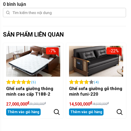
0 bình luận
SẢN PHẨM LIÊN QUAN
-7%
-22%
-3
(4)
(4)
ông
Ghế sofa giường gỗ thông
Ghế sofa giường kéo
2
minh funi-220
thông minh L06-3 pho
cách Bắc Âu
₫
₫
₫
₫
14,500,000
17,500,000
18,500,000
25,000,000
Thêm vào giỏ hàng
Thêm vào giỏ hàng