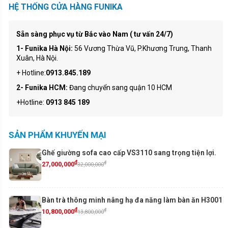
HỆ THỐNG CỬA HÀNG FUNIKA
Sẵn sàng phục vụ từ Bắc vào Nam ( tư vấn 24/7)
1- Funika Hà Nội:
56 Vương Thừa Vũ, P.Khương Trung, Thanh
Xuân, Hà Nội.
+ Hotline:
0913.845.189
2- Funika HCM:
Đang chuyển sang quận 10 HCM
+Hotline:
0913 845 189
SẢN PHẨM KHUYẾN MẠI
Ghế giường sofa cao cấp VS3110 sang trọng tiện lợi.
₫
₫
27,000,000
32,000,000
Bàn trà thông minh nâng hạ đa năng làm bàn ăn H3001
₫
₫
10,800,000
13,800,000