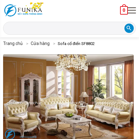
0
search
Trang chủ
Cửa hàng
Sofa cổ điển SF8802