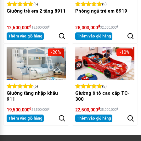
(5)
(5)
Giường trẻ em 2 tầng 8911
Phòng ngủ trẻ em 8919
₫
₫
₫
₫
12,500,000
28,000,000
15,500,000
32,000,000
Thêm vào giỏ hàng
Thêm vào giỏ hàng
-26%
-10%
(5)
(5)
Giường tầng nhập khẩu
Giường ô tô cao cấp TC-
911
300
₫
₫
₫
₫
19,500,000
22,500,000
26,500,000
25,000,000
Thêm vào giỏ hàng
Thêm vào giỏ hàng