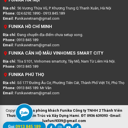
FUNIKA HÀ NỘI
Địa chỉ:
56 Vương Thừa Vũ, P. Khương Trung Q.Thanh Xuân, Hà Nội
Phone:
024.6292.1890 - 0913.845.189
Email: F
unikavietnam@gmail.com
FUNIKA HỒ CHÍ MINH
Địa chỉ:
Đang chuyển địa điểm chưa setup xong.
Phone:
0913 845 189
Email:
Funikavietnam@gmail.com
FUNIKA CĂN HỘ MẪU VINHOMES SMART CITY
Địa chỉ:
Tòa S101, Vinhomes smartcity, Tây Mỗ, Nam Từ Liêm Hà Nội.
Phone:
0913 845 189
FUNIKA PHÚ THỌ
Địa chỉ:
Số 177 Đường Âu Cơ, Phường Tiên Cát, Thành Phố Việt Trì, Phú Thọ
Phone:
0913 845 189. Mr Vân
Email:
Funikavietnam@gmail.com
Copyright ©
Sofa phòng khách Funika
Công ty TNHH 2 Thành Viên
Zalo
Thương Mại Kiến Trúc và Xây Dựng Hami. ĐT 0936 639393 -Email:
luxfuni9339@gmail.com
Gọi:
0913 845 189