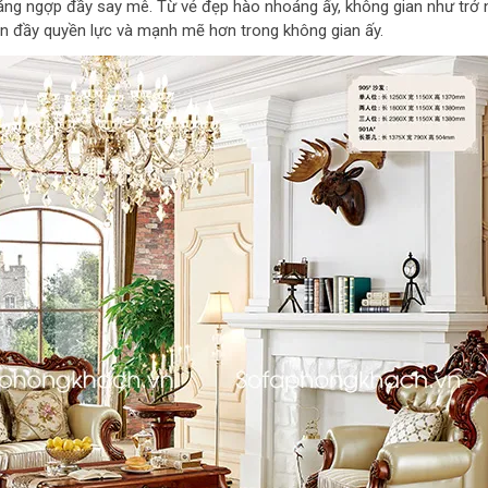
áng ngợp đầy say mê. Từ vẻ đẹp hào nhoáng ấy, không gian như trở
ên đầy quyền lực và mạnh mẽ hơn trong không gian ấy.