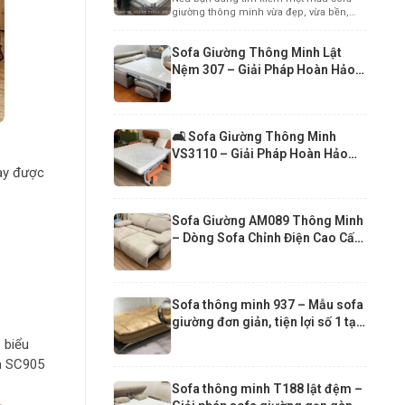
Cấp Cho Căn Hộ Chung Cư Hiện
giường thông minh vừa đẹp, vừa bền,
Đại
vừa mang...
Sofa Giường Thông Minh Lật
Nệm 307 – Giải Pháp Hoàn Hảo
Cho Căn Hộ Hiện Đại
🛋️ Sofa Giường Thông Minh
VS3110 – Giải Pháp Hoàn Hảo
Cho Căn Hộ Nhỏ
này được
Sofa Giường AM089 Thông Minh
– Dòng Sofa Chỉnh Điện Cao Cấp
Hiện Đại
Sofa thông minh 937 – Mẫu sofa
giường đơn giản, tiện lợi số 1 tại
Funika Xuân 2026
 biểu
ển SC905
Sofa thông minh T188 lật đệm –