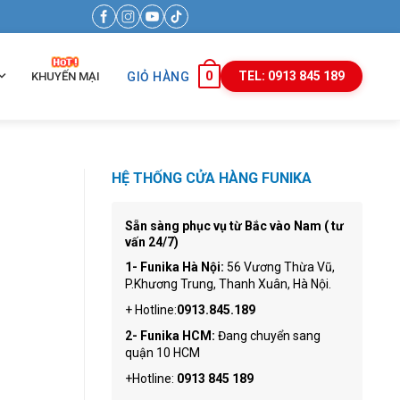
0
TEL: 0913 845 189
KHUYẾN MẠI
GIỎ HÀNG
HỆ THỐNG CỬA HÀNG FUNIKA
Sẵn sàng phục vụ từ Bắc vào Nam ( tư
vấn 24/7)
1- Funika Hà Nội:
56 Vương Thừa Vũ,
P.Khương Trung, Thanh Xuân, Hà Nội.
+ Hotline:
0913.845.189
2- Funika HCM:
Đang chuyển sang
quận 10 HCM
+Hotline:
0913 845 189