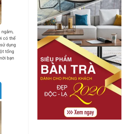
n ngắm,
i có thể
 sử dụng
ột tổng
mời bạn