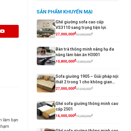
SẢN PHẨM KHUYẾN MẠI
Ghế giường sofa cao cấp
VS3110 sang trọng tiện lợi.
₫
₫
27,000,000
32,000,000
Bàn trà thông minh nâng hạ đa
năng làm bàn ăn H3001
₫
₫
10,800,000
13,800,000
Sofa giường 1905 – Giải pháp nội
thất 2 trong 1 cho không gian
sống hiện đại
₫
₫
27,000,000
37,500,000
Ghế sofa giường thông minh cao
cấp 2501
₫
₫
16,000,000
19,000,000
ẩm làm bạn
 chạm
Ghế sofa giường thông minh cao