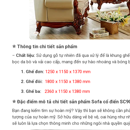
⭐
Thông tin chi tiết sản phẩm
–
Chất liệu:
Sử dụng gỗ tự nhiên đã qua xử lý để là khung g
bọc da bò và vải cao cấp, mang đến sự hào nhoáng và bóng 
1. Ghế đơn:
1250 x 1150 x 1370 mm
2.
Ghế đôi:
1800 x 1150 x 1380 mm
3.
Ghế ba:
2360 x 1150 x 1380 mm
⭐
Đặc điểm mô tả chi tiết sản phẩm Sofa cổ điển SC9
Bạn đang kiếm tìm sự hoàn mỹ? Vậy thì bạn sẽ không cần phải 
tượng của sự hoàn mỹ. Sở hữu dáng vẻ bệ vệ, oai hùng như n
sẽ luôn là lựa chọn thông minh cho những ngôi nhà quyền quý