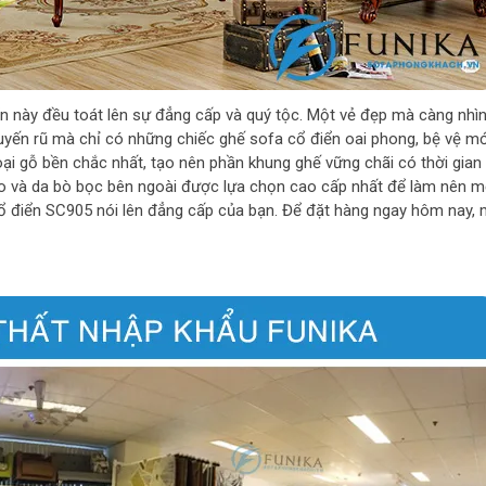
iển này đều toát lên sự đẳng cấp và quý tộc. Một vẻ đẹp mà càng nhì
yến rũ mà chỉ có những chiếc ghế sofa cổ điển oai phong, bệ vệ mớ
ại gỗ bền chắc nhất, tạo nên phần khung ghế vững chãi có thời gian
xo và da bò bọc bên ngoài được lựa chọn cao cấp nhất để làm nên m
ổ điển SC905 nói lên đẳng cấp của bạn. Để đặt hàng ngay hôm nay, 