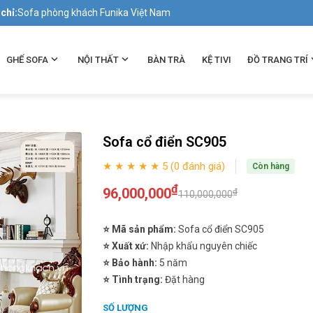
 chỉ:
Sofa phòng khách Funika Việt Nam
GHẾ SOFA
NỘI THẤT
BÀN TRÀ
KỆ TIVI
ĐỒ TRANG TRÍ
Sofa cổ điển SC905
★ ★ ★ ★ ★ 5 (0 đánh giá)
Còn hàng
₫
96,000,000
₫
110,000,000
⭐ Mã sản phẩm:
Sofa cổ điển SC905
⭐ Xuất xứ:
Nhập khẩu nguyên chiếc
⭐ Bảo hành:
5 năm
⭐ Tình trạng:
Đặt hàng
SỐ LƯỢNG