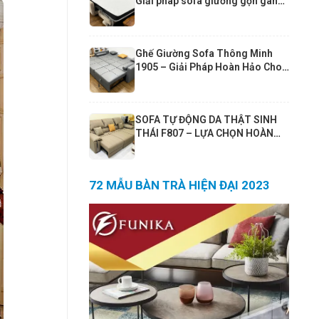
Giải pháp sofa giường gọn gàng
cho căn hộ hiện đại
Ghế Giường Sofa Thông Minh
1905 – Giải Pháp Hoàn Hảo Cho
Phòng Khách Nhỏ | Sofa Giường
190x190cm Cao Cấp Funika
SOFA TỰ ĐỘNG DA THẬT SINH
THÁI F807 – LỰA CHỌN HOÀN
HẢO CHO PHÒNG KHÁCH 25–
30m² VÀ CĂN HỘ 80m²+
72 MẪU BÀN TRÀ HIỆN ĐẠI 2023