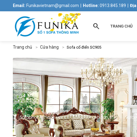
Email:
Funikavietnam@gmail.com
|
Hotline:
0913.845.189
|
Địa
search
TRANG CHỦ
Trang chủ
Cửa hàng
Sofa cổ điển SC905