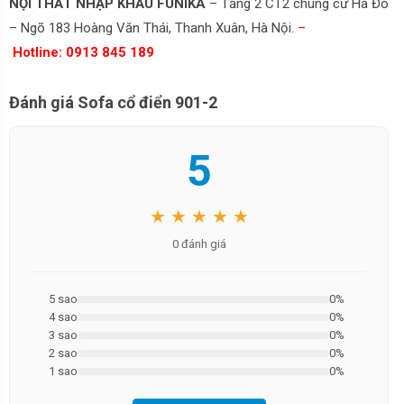
NỘI THẤT NHẬP KHẨU FUNIKA
– Tầng 2 CT2 chung cư Hà Đô
– Ngõ 183 Hoàng Văn Thái, Thanh Xuân, Hà Nội.
–
Hotline: 0913 845 189
Đánh giá Sofa cổ điển 901-2
5
★ ★ ★ ★ ★
0 đánh giá
5 sao
0%
4 sao
0%
3 sao
0%
2 sao
0%
1 sao
0%