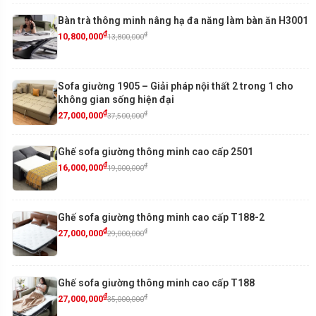
Bàn trà thông minh nâng hạ đa năng làm bàn ăn H3001
₫
₫
10,800,000
13,800,000
Sofa giường 1905 – Giải pháp nội thất 2 trong 1 cho
không gian sống hiện đại
₫
₫
27,000,000
37,500,000
Ghế sofa giường thông minh cao cấp 2501
₫
₫
16,000,000
19,000,000
Ghế sofa giường thông minh cao cấp T188-2
₫
₫
27,000,000
29,000,000
Ghế sofa giường thông minh cao cấp T188
₫
₫
27,000,000
35,000,000