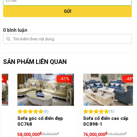
GỬI
0 bình luận
SẢN PHẨM LIÊN QUAN
-41%
-48%
(5)
(5)
Sofa góc cổ điển đẹp
Sofa cổ điển cao cấp
SC768
SC898-1
₫
₫
₫
₫
58,000,000
76,000,000
98,000,000
145,000,000