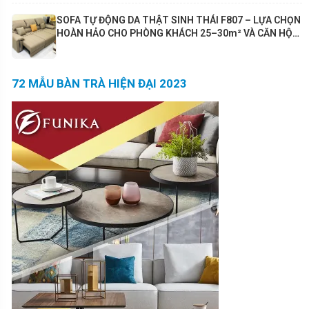
SOFA TỰ ĐỘNG DA THẬT SINH THÁI F807 – LỰA CHỌN
HOÀN HẢO CHO PHÒNG KHÁCH 25–30m² VÀ CĂN HỘ
80m²+
72 MẪU BÀN TRÀ HIỆN ĐẠI 2023