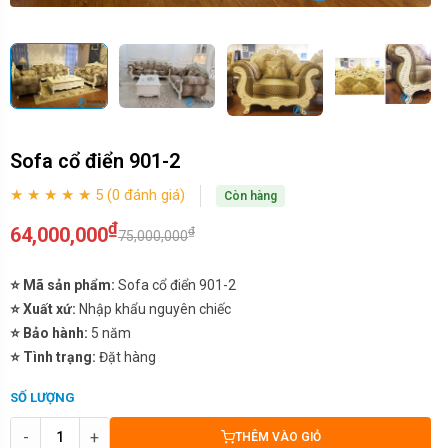
Sofa cổ điển 901-2
★ ★ ★ ★ ★ 5 (0 đánh giá)
Còn hàng
₫
64,000,000
₫
75,000,000
⭐ Mã sản phẩm:
Sofa cổ điển 901-2
⭐ Xuất xứ:
Nhập khẩu nguyên chiếc
⭐ Bảo hành:
5 năm
⭐ Tình trạng:
Đặt hàng
SỐ LƯỢNG
-
+
THÊM VÀO GIỎ