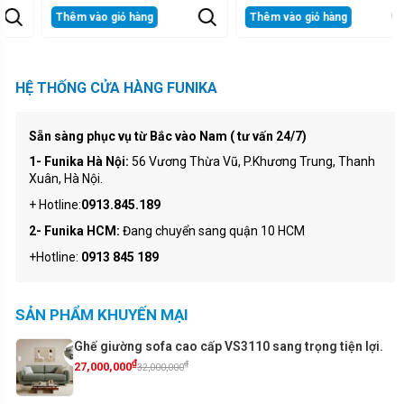
Thêm vào giỏ hàng
Thêm vào giỏ hàng
HỆ THỐNG CỬA HÀNG FUNIKA
Sẵn sàng phục vụ từ Bắc vào Nam ( tư vấn 24/7)
1- Funika Hà Nội:
56 Vương Thừa Vũ, P.Khương Trung, Thanh
Xuân, Hà Nội.
+ Hotline:
0913.845.189
2- Funika HCM:
Đang chuyển sang quận 10 HCM
+Hotline:
0913 845 189
SẢN PHẨM KHUYẾN MẠI
Ghế giường sofa cao cấp VS3110 sang trọng tiện lợi.
₫
₫
27,000,000
32,000,000