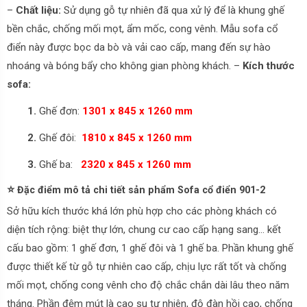
–
Chất liệu:
Sử dụng gỗ tự nhiên đã qua xử lý để là khung ghế
bền chắc, chống mối mọt, ẩm mốc, cong vênh. Mẫu sofa cổ
điển này được bọc da bò và vải cao cấp, mang đến sự hào
nhoáng và bóng bẩy cho không gian phòng khách. –
Kích thước
sofa:
1.
Ghế đơn:
1301 x 845 x 1260 mm
2.
Ghế đôi:
1810 x 845 x 1260 mm
3.
Ghế ba:
2320 x 845 x 1260 mm
⭐
Đặc điểm mô tả chi tiết sản phẩm Sofa cổ điển 901-2
Sở hữu kích thước khá lớn phù hợp cho các phòng khách có
diện tích rộng: biệt thự lớn, chung cư cao cấp hạng sang… kết
cấu bao gồm: 1 ghế đơn, 1 ghế đôi và 1 ghế ba. Phần khung ghế
được thiết kế từ gỗ tự nhiên cao cấp, chịu lực rất tốt và chống
mối mọt, chống cong vênh cho độ chắc chắn dài lâu theo năm
tháng. Phần đệm mút là cao su tự nhiên, độ đàn hồi cao, chống