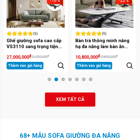
-16%
-22%
(5)
(5)
Ghế giường sofa cao cấp
Bàn trà thông minh nâng
VS3110 sang trọng tiện
hạ đa năng làm bàn ăn
lợi.
H3001
₫
₫
₫
₫
27,000,000
10,800,000
32,000,000
13,800,000
Thêm vào giỏ hàng
Thêm vào giỏ hàng
1
2
3
4
5
6
7
XEM TẤT CẢ
68+ MẪU SOFA GIƯỜNG ĐA NĂNG