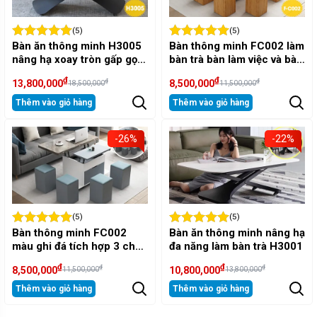
(5)
(5)
Bàn ăn thông minh H3005
Bàn thông minh FC002 làm
nâng hạ xoay tròn gấp gọn
bàn trà bàn làm việc và bàn
cao cấp
ăn xếp gọn
₫
₫
₫
₫
13,800,000
8,500,000
18,500,000
11,500,000
Thêm vào giỏ hàng
Thêm vào giỏ hàng
-26%
-22%
(5)
(5)
Bàn thông minh FC002
Bàn ăn thông minh nâng hạ
màu ghi đá tích hợp 3 chức
đa năng làm bàn trà H3001
năng đa năng
₫
₫
₫
₫
8,500,000
10,800,000
11,500,000
13,800,000
Thêm vào giỏ hàng
Thêm vào giỏ hàng