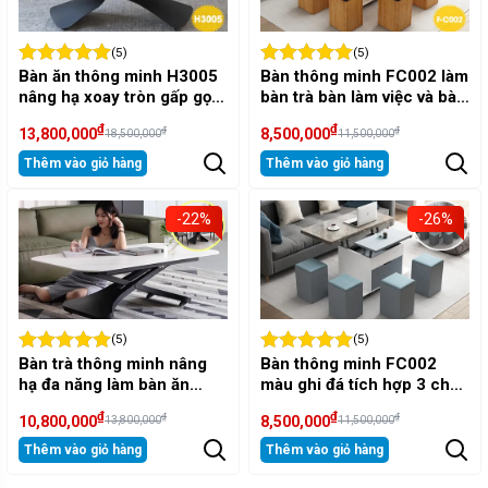
(5)
(5)
Bàn ăn thông minh H3005
Bàn thông minh FC002 làm
nâng hạ xoay tròn gấp gọn
bàn trà bàn làm việc và bàn
cao cấp
ăn xếp gọn
₫
₫
₫
₫
13,800,000
8,500,000
18,500,000
11,500,000
Thêm vào giỏ hàng
Thêm vào giỏ hàng
-22%
-26%
(5)
(5)
Bàn trà thông minh nâng
Bàn thông minh FC002
hạ đa năng làm bàn ăn
màu ghi đá tích hợp 3 chức
H3001
năng đa năng
₫
₫
₫
₫
10,800,000
8,500,000
13,800,000
11,500,000
Thêm vào giỏ hàng
Thêm vào giỏ hàng