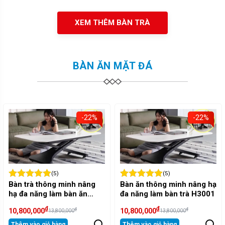
XEM THÊM BÀN TRÀ
BÀN ĂN MẶT ĐÁ
-22%
-22%
(5)
(5)
Bàn trà thông minh nâng
Bàn ăn thông minh nâng hạ
hạ đa năng làm bàn ăn
đa năng làm bàn trà H3001
H3001
₫
₫
₫
₫
10,800,000
10,800,000
13,800,000
13,800,000
Thêm vào giỏ hàng
Thêm vào giỏ hàng