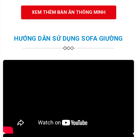
XEM THÊM BÀN ĂN THÔNG MINH
HƯỚNG DẪN SỬ DỤNG SOFA GIƯỜNG