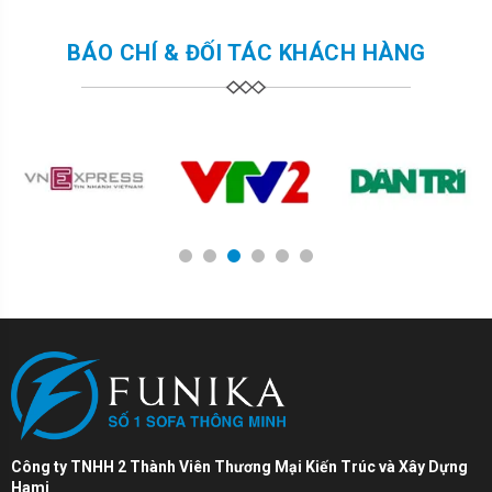
nhiều kh&aacute;ch h&agrave;ng lựa chọn nhờ thiết kế
th&ocirc;ng minh, tiện lợi v&agrave; ph&ugrave; hợp với nhiều
BÁO CHÍ & ĐỐI TÁC KHÁCH HÀNG
kh&ocirc;ng gian sống kh&aacute;c nhau. 🔹 Điểm nổi bật của
sofa giường lật nệm 307 Điểm kh&aacute;c biệt lớn nhất của
mẫu 307 ch&iacute;nh l&agrave; cơ chế lật nệm giấu b&ecirc;n
trong sofa. Khi cần sử dụng, chỉ với v&agrave;i thao t&aacute;c
đơn giản, bạn đ&atilde; c&oacute; ngay một chiếc giường ngủ
rộng r&atilde;i, chắc chắn. ✔ Thiết kế 2 trong 1: vừa l&agrave;
sofa tiếp kh&aacute;ch, vừa l&agrave; giường ngủ ✔ Cơ chế lật
nệm nhẹ nh&agrave;ng, dễ sử dụng ✔ Khung th&eacute;p
1
2
3
4
5
6
chắc chắn, độ bền cao ✔ Nệm d&agrave;y dặn, nằm &ecirc;m
&aacute;i như giường thật ✔ Ph&ugrave; hợp với kh&ocirc;ng
gian nhỏ, tối ưu diện t&iacute;ch Đ&acirc;y ch&iacute;nh
l&agrave; l&yacute; do v&igrave; sao sản phẩm n&agrave;y rất
được ưa chuộng tại c&aacute;c căn hộ như sofa giường
Vinhomes Ocean Park 2 hay sofa giường Royal City H&agrave;
Nội. 🔹 Ph&ugrave; hợp nhiều kh&ocirc;ng gian sống Mẫu sofa
giường 307 kh&ocirc;ng chỉ ph&ugrave; hợp với ph&ograve;ng
kh&aacute;ch m&agrave; c&ograve;n c&oacute; thể sử dụng
Công ty TNHH 2 Thành Viên Thương Mại Kiến Trúc và Xây Dựng
linh hoạt cho: Căn hộ chung cư diện t&iacute;ch nhỏ
Hami