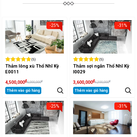
-25%
-31%
(5)
(5)
Thảm lông xù Thổ Nhĩ Kỳ
Thảm sợi ngắn Thổ Nhĩ Kỳ
E0011
I0029
₫
₫
₫
₫
4,500,000
3,600,000
6,000,000
5,200,000
Thêm vào giỏ hàng
Thêm vào giỏ hàng
-25%
-31%