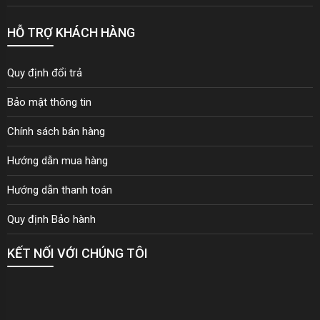
nhiều khu đ&ocirc; thị lớn ✔ Tư vấn ph&ugrave; hợp từng
kh&ocirc;ng gian cụ thể Đặc biệt, nếu bạn đang t&igrave;m
HỖ TRỢ KHÁCH HÀNG
sofa giường Ecopark, sofa giường Vinhomes Ocean Park 2,
hay khu vực H&agrave; Nội, Funika lu&ocirc;n c&oacute; sẵn
nhiều mẫu để trải nghiệm thực tế. 🔹 Kết luận Nếu bạn đang
Quy định đổi trả
cần một giải ph&aacute;p vừa tiết kiệm diện t&iacute;ch, vừa
đảm bảo tiện nghi v&agrave; thẩm mỹ, th&igrave; sofa giường
Bảo mật thông tin
th&ocirc;ng minh lật nệm 307 chắc chắn l&agrave; lựa chọn
đ&aacute;ng c&acirc;n nhắc. Đ&acirc;y kh&ocirc;ng chỉ
Chính sách bán hàng
l&agrave; một m&oacute;n nội thất, m&agrave; c&ograve;n
l&agrave; c&aacute;ch n&acirc;ng cấp kh&ocirc;ng gian sống
Hướng dẫn mua hàng
hiện đại, linh hoạt v&agrave; tiện nghi hơn mỗi ng&agrave;y.
Hướng dẫn thanh toán
Quy định Bảo hành
KẾT NỐI VỚI CHÚNG TÔI