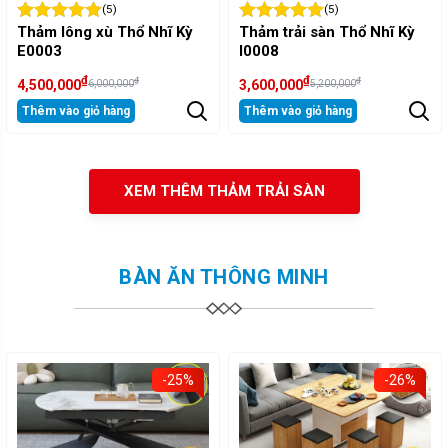
(5)
(5)
Thảm lông xù Thổ Nhĩ Kỳ
Thảm trải sàn Thổ Nhĩ Kỳ
E0003
I0008
₫
₫
₫
₫
4,500,000
3,600,000
6,000,000
5,200,000
Thêm vào giỏ hàng
Thêm vào giỏ hàng
XEM THÊM THẢM TRẢI SÀN
BÀN ĂN THÔNG MINH
-25%
-26%