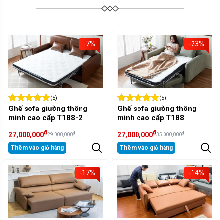
-7%
-23%
(5)
(5)
Ghế sofa giường thông
Ghế sofa giường thông
minh cao cấp T188-2
minh cao cấp T188
₫
₫
₫
₫
27,000,000
27,000,000
29,000,000
35,000,000
Thêm vào giỏ hàng
Thêm vào giỏ hàng
-17%
-14%