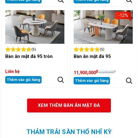
-12%
(5)
(5)
Bàn ăn mặt đá 95 tròn
Bàn ăn mặt đá 95
Liên hệ
₫
₫
11,900,000
13,500,000
Thêm vào giỏ hàng
Thêm vào giỏ hàng
XEM THÊM BÀN ĂN MẶT ĐÁ
THẢM TRẢI SÀN THỔ NHĨ KỲ