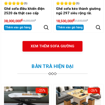
(5)
(5)
Ghế sofa điều khiển điện
Ghế sofa kéo thành giường
2520 da thật cao cấp
ngủ 297 siêu rộng rãi.
₫
₫
₫
₫
38,000,000
18,500,000
46,000,000
21,500,000
Thêm vào giỏ hàng
Thêm vào giỏ hàng
XEM THÊM SOFA GIƯỜNG
BÀN TRÀ HIỆN ĐẠI
-25%
-26%