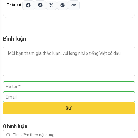
facebook
link
Chia sẻ:
Bình luận
GỬI
0 bình luận