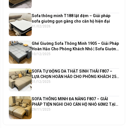
Sofa thông minh T188 lật đệm – Giải pháp
sofa giường gọn gàng cho căn hộ hiện đại
01/02/2026
Ghế Giường Sofa Thông Minh 1905 – Giải Pháp
Hoàn Hảo Cho Phòng Khách Nhỏ | Sofa Giường
190x190cm Cao Cấp Funika
10/12/2025
SOFA TỰ ĐỘNG DA THẬT SINH THÁI F807 –
LỰA CHỌN HOÀN HẢO CHO PHÒNG KHÁCH 25–
30m² VÀ CĂN HỘ 80m²+
01/12/2025
SOFA THÔNG MINH ĐA NĂNG F807 – GIẢI
PHÁP TIỆN NGHI CHO CĂN HỘ NHỎ 60M2 TẠI
VINHOMES OCEAN PARK
29/11/2025