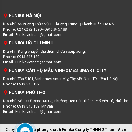
FUNIKA HÀ NỘI
Địa chỉ:
56 Vương Thừa Vũ, P. Khương Trung Q.Thanh Xuân, Hà Nội
Phone:
024.6292.1890 - 0913.845.189
Email: F
unikavietnam@gmail.com
FUNIKA HỒ CHÍ MINH
Địa chỉ:
Đang chuyển địa điểm chưa setup xong.
Phone:
0913 845 189
Email:
Funikavietnam@gmail.com
FUNIKA CĂN HỘ MẪU VINHOMES SMART CITY
Địa chỉ:
Tòa S101, Vinhomes smartcity, Tây Mỗ, Nam Từ Liêm Hà Nội.
Phone:
0913 845 189
FUNIKA PHÚ THỌ
Địa chỉ:
Số 177 Đường Âu Cơ, Phường Tiên Cát, Thành Phố Việt Trì, Phú Thọ
Phone:
0913 845 189. Mr Vân
Email:
Funikavietnam@gmail.com
Copyright ©
Sofa phòng khách Funika
Công ty TNHH 2 Thành Viên
Zalo