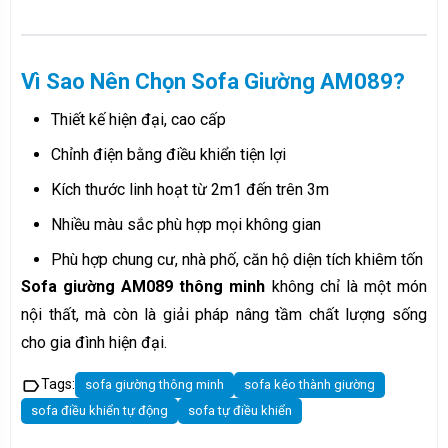
Vì Sao Nên Chọn Sofa Giường AM089?
Thiết kế hiện đại, cao cấp
Chỉnh điện bằng điều khiển tiện lợi
Kích thước linh hoạt từ 2m1 đến trên 3m
Nhiều màu sắc phù hợp mọi không gian
Phù hợp chung cư, nhà phố, căn hộ diện tích khiêm tốn
Sofa giường AM089 thông minh
không chỉ là một món
nội thất, mà còn là giải pháp nâng tầm chất lượng sống
cho gia đình hiện đại.
label
Tags:
sofa giường thông minh
sofa kéo thành giường
sofa điều khiển tự động
sofa tự điều khiển