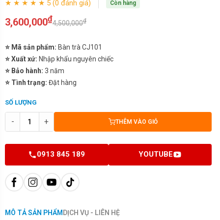
★ ★ ★ ★ ★ 5 (0 đánh giá)
Còn hàng
₫
3,600,000
₫
4,500,000
⭐ Mã sản phẩm:
Bàn trà CJ101
⭐ Xuất xứ:
Nhập khẩu nguyên chiếc
⭐ Bảo hành:
3 năm
⭐ Tình trạng:
Đặt hàng
SỐ LƯỢNG
-
+
THÊM VÀO GIỎ
0913 845 189
YOUTUBE
MÔ TẢ SẢN PHẨM
DỊCH VỤ - LIÊN HỆ