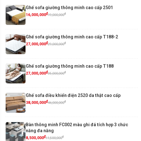
Ghế sofa giường thông minh cao cấp 2501
₫
₫
16,000,000
19,000,000
Ghế sofa giường thông minh cao cấp T188-2
₫
₫
27,000,000
29,000,000
Ghế sofa giường thông minh cao cấp T188
₫
₫
27,000,000
35,000,000
Ghế sofa điều khiển điện 2520 da thật cao cấp
₫
₫
38,000,000
46,000,000
Bàn thông minh FC002 màu ghi đá tích hợp 3 chức
năng đa năng
₫
₫
8,500,000
11,500,000