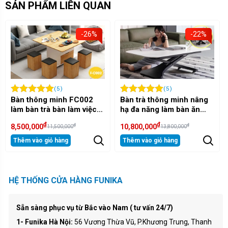
SẢN PHẨM LIÊN QUAN
-22%
-26%
(5)
(5)
Bàn trà thông minh nâng
Bàn thông minh FC002
hạ đa năng làm bàn ăn
màu ghi đá tích hợp 3
H3001
chức năng đa năng
₫
₫
₫
₫
10,800,000
8,500,000
13,800,000
11,500,000
Thêm vào giỏ hàng
Thêm vào giỏ hàng
HỆ THỐNG CỬA HÀNG FUNIKA
Sẵn sàng phục vụ từ Bắc vào Nam ( tư vấn 24/7)
1- Funika Hà Nội:
56 Vương Thừa Vũ, P.Khương Trung, Thanh