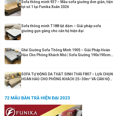
Sofa thông minh 937 – Mẫu sofa giường đơn giản, tiện
lợi số 1 tại Funika Xuân 2026
Sofa thông minh T188 lật đệm – Giải pháp sofa
giường gọn gàng cho căn hộ hiện đại
Ghế Giường Sofa Thông Minh 1905 – Giải Pháp Hoàn
Hảo Cho Phòng Khách Nhỏ | Sofa Giường 190x190cm
Cao Cấp Funika
SOFA TỰ ĐỘNG DA THẬT SINH THÁI F807 – LỰA CHỌN
HOÀN HẢO CHO PHÒNG KHÁCH 25–30m² VÀ CĂN HỘ
80m²+
72 MẪU BÀN TRÀ HIỆN ĐẠI 2023