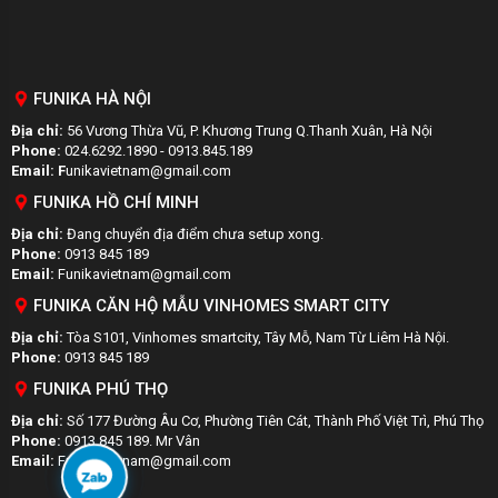
FUNIKA HÀ NỘI
Địa chỉ:
56 Vương Thừa Vũ, P. Khương Trung Q.Thanh Xuân, Hà Nội
Phone:
024.6292.1890 - 0913.845.189
Email: F
unikavietnam@gmail.com
FUNIKA HỒ CHÍ MINH
Địa chỉ:
Đang chuyển địa điểm chưa setup xong.
Phone:
0913 845 189
Email:
Funikavietnam@gmail.com
FUNIKA CĂN HỘ MẪU VINHOMES SMART CITY
Địa chỉ:
Tòa S101, Vinhomes smartcity, Tây Mỗ, Nam Từ Liêm Hà Nội.
Phone:
0913 845 189
FUNIKA PHÚ THỌ
Địa chỉ:
Số 177 Đường Âu Cơ, Phường Tiên Cát, Thành Phố Việt Trì, Phú Thọ
Phone:
0913 845 189. Mr Vân
Email:
Funikavietnam@gmail.com
Zalo