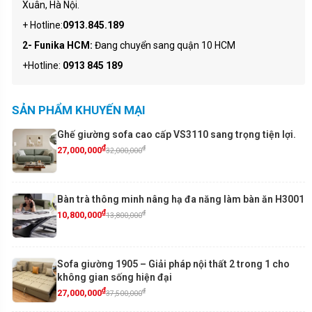
Xuân, Hà Nội.
+ Hotline:
0913.845.189
2- Funika HCM:
Đang chuyển sang quận 10 HCM
+Hotline:
0913 845 189
SẢN PHẨM KHUYẾN MẠI
Ghế giường sofa cao cấp VS3110 sang trọng tiện lợi.
₫
₫
27,000,000
32,000,000
Bàn trà thông minh nâng hạ đa năng làm bàn ăn H3001
₫
₫
10,800,000
13,800,000
Sofa giường 1905 – Giải pháp nội thất 2 trong 1 cho
không gian sống hiện đại
₫
₫
27,000,000
37,500,000