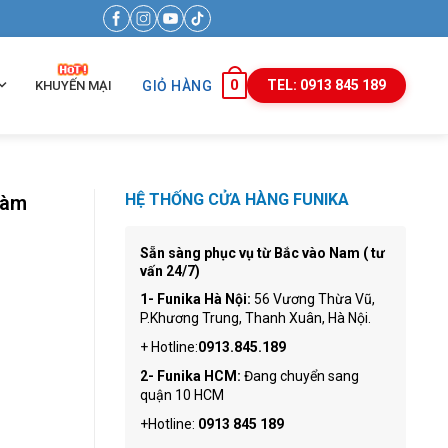
0
TEL: 0913 845 189
KHUYẾN MẠI
GIỎ HÀNG
HỆ THỐNG CỬA HÀNG FUNIKA
làm
Sẵn sàng phục vụ từ Bắc vào Nam ( tư
vấn 24/7)
1- Funika Hà Nội:
56 Vương Thừa Vũ,
P.Khương Trung, Thanh Xuân, Hà Nội.
+ Hotline:
0913.845.189
2- Funika HCM:
Đang chuyển sang
quận 10 HCM
+Hotline:
0913 845 189