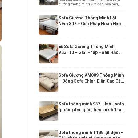
Cấp Cho Căn Hộ Chung Cư Hiện
giường thông minh vừa đẹp, vừa bền,
Đại
vừa mang...
Sofa Giường Thông Minh Lật
Nệm 307 – Giải Pháp Hoàn Hảo
Cho Căn Hộ Hiện Đại
🛋️ Sofa Giường Thông Minh
VS3110 – Giải Pháp Hoàn Hảo
Cho Căn Hộ Nhỏ
Sofa Giường AM089 Thông Minh
– Dòng Sofa Chỉnh Điện Cao Cấp
Hiện Đại
Sofa thông minh 937 – Mẫu sofa
giường đơn giản, tiện lợi số 1 tại
Funika Xuân 2026
Sofa thông minh T188 lật đệm –