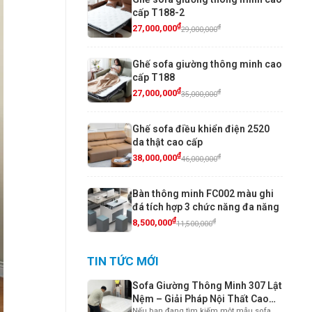
cấp T188-2
₫
₫
27,000,000
29,000,000
Ghế sofa giường thông minh cao
cấp T188
₫
₫
27,000,000
35,000,000
Ghế sofa điều khiển điện 2520
da thật cao cấp
₫
₫
38,000,000
46,000,000
Bàn thông minh FC002 màu ghi
đá tích hợp 3 chức năng đa năng
₫
₫
8,500,000
11,500,000
TIN TỨC MỚI
Sofa Giường Thông Minh 307 Lật
Nệm – Giải Pháp Nội Thất Cao
Nếu bạn đang tìm kiếm một mẫu sofa