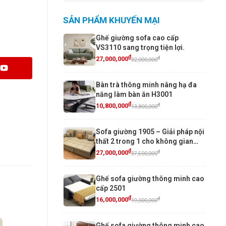
SẢN PHẨM KHUYẾN MẠI
Ghế giường sofa cao cấp
VS3110 sang trọng tiện lợi.
₫
₫
27,000,000
32,000,000
Bàn trà thông minh nâng hạ đa
năng làm bàn ăn H3001
₫
₫
10,800,000
13,800,000
Sofa giường 1905 – Giải pháp nội
thất 2 trong 1 cho không gian
sống hiện đại
₫
₫
27,000,000
37,500,000
Ghế sofa giường thông minh cao
cấp 2501
₫
₫
16,000,000
19,000,000
Ghế sofa giường thông minh cao