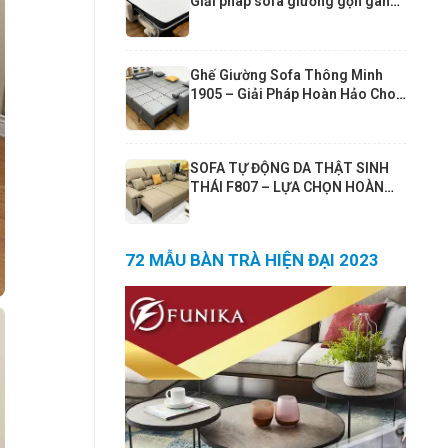
Giải pháp sofa giường gọn gàng
cho căn hộ hiện đại
Ghế Giường Sofa Thông Minh
1905 – Giải Pháp Hoàn Hảo Cho
Phòng Khách Nhỏ | Sofa Giường
190x190cm Cao Cấp Funika
SOFA TỰ ĐỘNG DA THẬT SINH
THÁI F807 – LỰA CHỌN HOÀN
HẢO CHO PHÒNG KHÁCH 25–
30m² VÀ CĂN HỘ 80m²+
72 MẪU BÀN TRÀ HIỆN ĐẠI 2023