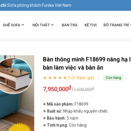
 chỉ:
Sofa phòng khách Funika Việt Nam
GHẾ SOFA
NỘI THẤT
BÀN TRÀ
KỆ TIVI
ĐỒ TRANG TRÍ
Bàn thông minh F18699 nâng hạ 
bàn làm việc và bàn ăn
★ ★ ★ ★ ★ 5 (0 đánh giá)
Còn hàng
₫
7,950,000
₫
11,500,000
⭐ Mã sản phẩm:
F18699
⭐ Xuất xứ:
Nhập khẩu nguyên chiếc
⭐ Bảo hành:
5 năm
⭐ Tình trạng:
Còn hàng