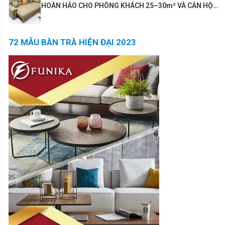
HOÀN HẢO CHO PHÒNG KHÁCH 25–30m² VÀ CĂN HỘ
80m²+
72 MẪU BÀN TRÀ HIỆN ĐẠI 2023