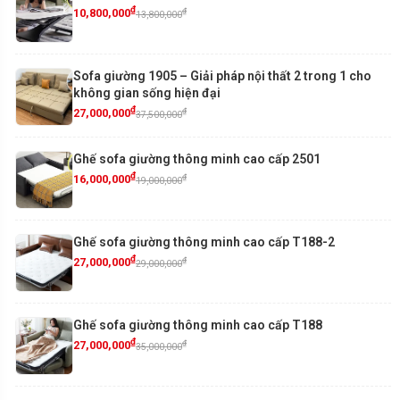
₫
₫
10,800,000
13,800,000
Sofa giường 1905 – Giải pháp nội thất 2 trong 1 cho
không gian sống hiện đại
₫
₫
27,000,000
37,500,000
Ghế sofa giường thông minh cao cấp 2501
₫
₫
16,000,000
19,000,000
Ghế sofa giường thông minh cao cấp T188-2
₫
₫
27,000,000
29,000,000
Ghế sofa giường thông minh cao cấp T188
₫
₫
27,000,000
35,000,000