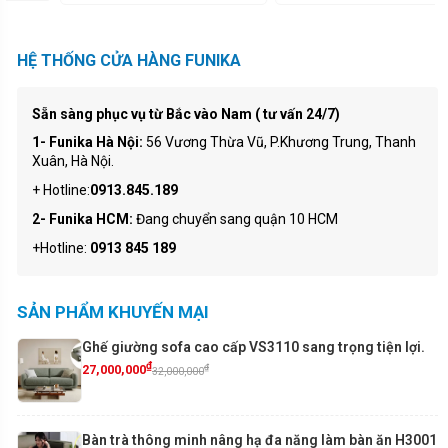
HỆ THỐNG CỬA HÀNG FUNIKA
Sẵn sàng phục vụ từ Bắc vào Nam ( tư vấn 24/7)
1- Funika Hà Nội:
56 Vương Thừa Vũ, P.Khương Trung, Thanh
Xuân, Hà Nội.
+ Hotline:
0913.845.189
2- Funika HCM:
Đang chuyển sang quận 10 HCM
+Hotline:
0913 845 189
SẢN PHẨM KHUYẾN MẠI
Ghế giường sofa cao cấp VS3110 sang trọng tiện lợi.
₫
₫
27,000,000
32,000,000
Bàn trà thông minh nâng hạ đa năng làm bàn ăn H3001