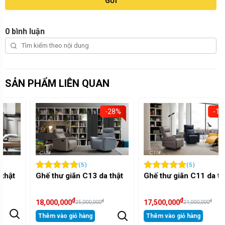
GỬI
0 bình luận
SẢN PHẨM LIÊN QUAN
-28%
-17%
(5)
(5)
Ghế thư giãn C13 da thật
Ghế thư giãn C11 da thật:
₫
₫
₫
₫
18,000,000
17,500,000
25,000,000
21,000,000
Thêm vào giỏ hàng
Thêm vào giỏ hàng