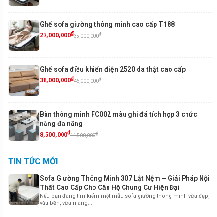
Ghế sofa giường thông minh cao cấp T188
₫
₫
27,000,000
35,000,000
Ghế sofa điều khiển điện 2520 da thật cao cấp
₫
₫
38,000,000
46,000,000
Bàn thông minh FC002 màu ghi đá tích hợp 3 chức
năng đa năng
₫
₫
8,500,000
11,500,000
TIN TỨC MỚI
Sofa Giường Thông Minh 307 Lật Nệm – Giải Pháp Nội
Thất Cao Cấp Cho Căn Hộ Chung Cư Hiện Đại
Nếu bạn đang tìm kiếm một mẫu sofa giường thông minh vừa đẹp,
vừa bền, vừa mang...