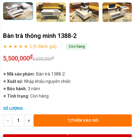
Bàn trà thông minh 1388-2
★ ★ ★ ★ ★ 5 (0 đánh giá)
Còn hàng
₫
5,500,000
₫
6,600,000
⭐ Mã sản phẩm:
Bàn trà 1388-2
⭐ Xuất xứ:
Nhập khẩu nguyên chiếc
⭐ Bảo hành:
3 năm
⭐ Tình trạng:
Còn hàng
SỐ LƯỢNG
-
+
THÊM VÀO GIỎ