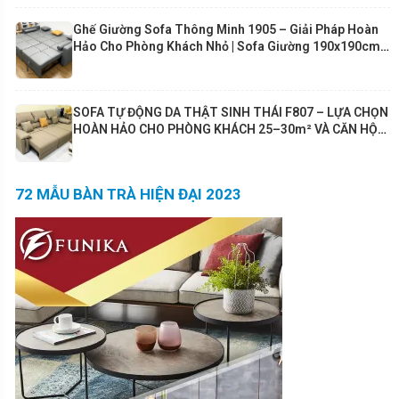
Ghế Giường Sofa Thông Minh 1905 – Giải Pháp Hoàn
Hảo Cho Phòng Khách Nhỏ | Sofa Giường 190x190cm
Cao Cấp Funika
SOFA TỰ ĐỘNG DA THẬT SINH THÁI F807 – LỰA CHỌN
HOÀN HẢO CHO PHÒNG KHÁCH 25–30m² VÀ CĂN HỘ
80m²+
72 MẪU BÀN TRÀ HIỆN ĐẠI 2023