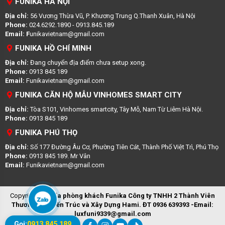
FUNIKA HÀ NỘI
Địa chỉ:
56 Vương Thừa Vũ, P. Khương Trung Q.Thanh Xuân, Hà Nội
Phone:
024.6292.1890 - 0913.845.189
Email: F
unikavietnam@gmail.com
FUNIKA HỒ CHÍ MINH
Địa chỉ:
Đang chuyển địa điểm chưa setup xong.
Phone:
0913 845 189
Email:
Funikavietnam@gmail.com
FUNIKA CĂN HỘ MẪU VINHOMES SMART CITY
Địa chỉ:
Tòa S101, Vinhomes smartcity, Tây Mỗ, Nam Từ Liêm Hà Nội.
Phone:
0913 845 189
FUNIKA PHÚ THỌ
Địa chỉ:
Số 177 Đường Âu Cơ, Phường Tiên Cát, Thành Phố Việt Trì, Phú Thọ
Phone:
0913 845 189. Mr Vân
Email:
Funikavietnam@gmail.com
Copyright ©
Sofa phòng khách Funika
Công ty TNHH 2 Thành Viên
Zalo
Thương Mại Kiến Trúc và Xây Dựng Hami. ĐT 0936 639393 -Email:
luxfuni9339@gmail.com
Gọi:
0913 845 189