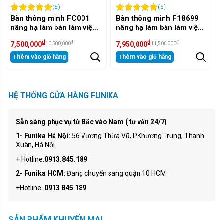
(5)
(5)
Bàn thông minh F18699
Bàn ăn thông minh H3005
nâng hạ làm bàn làm việc
nâng hạ xoay tròn gấp
và bàn ăn
gọn cao cấp
₫
₫
₫
₫
7,950,000
13,800,000
11,500,000
18,500,000
Thêm vào giỏ hàng
Thêm vào giỏ hàng
HỆ THỐNG CỬA HÀNG FUNIKA
Sẵn sàng phục vụ từ Bắc vào Nam ( tư vấn 24/7)
1- Funika Hà Nội:
56 Vương Thừa Vũ, P.Khương Trung, Thanh
Xuân, Hà Nội.
+ Hotline:
0913.845.189
2- Funika HCM:
Đang chuyển sang quận 10 HCM
+Hotline:
0913 845 189
SẢN PHẨM KHUYẾN MẠI