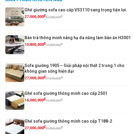
Ghế giường sofa cao cấp VS3110 sang trọng tiện lợi.
₫
₫
27,000,000
32,000,000
Bàn trà thông minh nâng hạ đa năng làm bàn ăn H3001
₫
₫
10,800,000
13,800,000
Sofa giường 1905 – Giải pháp nội thất 2 trong 1 cho
không gian sống hiện đại
₫
₫
27,000,000
37,500,000
Ghế sofa giường thông minh cao cấp 2501
₫
₫
16,000,000
19,000,000
Ghế sofa giường thông minh cao cấp T188-2
₫
₫
27,000,000
29,000,000