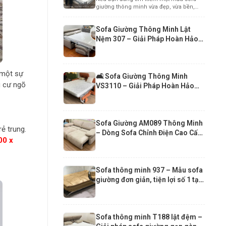
Cấp Cho Căn Hộ Chung Cư Hiện
giường thông minh vừa đẹp, vừa bền,
Đại
vừa mang...
Sofa Giường Thông Minh Lật
Nệm 307 – Giải Pháp Hoàn Hảo
Cho Căn Hộ Hiện Đại
 một sự
🛋️ Sofa Giường Thông Minh
g cư ngõ
VS3110 – Giải Pháp Hoàn Hảo
Cho Căn Hộ Nhỏ
Sofa Giường AM089 Thông Minh
ẻ trung.
– Dòng Sofa Chỉnh Điện Cao Cấp
00 x
Hiện Đại
Sofa thông minh 937 – Mẫu sofa
giường đơn giản, tiện lợi số 1 tại
Funika Xuân 2026
Sofa thông minh T188 lật đệm –