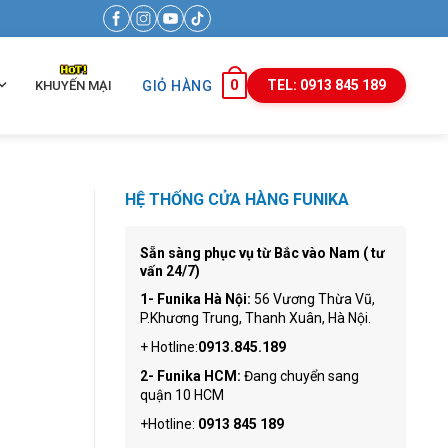
0
TEL: 0913 845 189
KHUYẾN MẠI
GIỎ HÀNG
HỆ THỐNG CỬA HÀNG FUNIKA
Sẵn sàng phục vụ từ Bắc vào Nam ( tư
vấn 24/7)
1- Funika Hà Nội:
56 Vương Thừa Vũ,
P.Khương Trung, Thanh Xuân, Hà Nội.
+ Hotline:
0913.845.189
2- Funika HCM:
Đang chuyển sang
quận 10 HCM
+Hotline:
0913 845 189