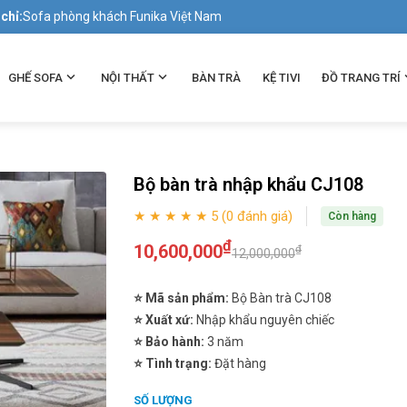
 chỉ:
Sofa phòng khách Funika Việt Nam
GHẾ SOFA
NỘI THẤT
BÀN TRÀ
KỆ TIVI
ĐỒ TRANG TRÍ
Bộ bàn trà nhập khẩu CJ108
★ ★ ★ ★ ★ 5 (0 đánh giá)
Còn hàng
₫
10,600,000
₫
12,000,000
⭐ Mã sản phẩm:
Bộ Bàn trà CJ108
⭐ Xuất xứ:
Nhập khẩu nguyên chiếc
⭐ Bảo hành:
3 năm
⭐ Tình trạng:
Đặt hàng
SỐ LƯỢNG