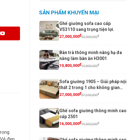
SẢN PHẨM KHUYẾN MẠI
Ghế giường sofa cao cấp
VS3110 sang trọng tiện lợi.
₫
₫
27,000,000
32,000,000
Bàn trà thông minh nâng hạ đa
năng làm bàn ăn H3001
₫
₫
10,800,000
13,800,000
Sofa giường 1905 – Giải pháp nội
thất 2 trong 1 cho không gian
sống hiện đại
₫
₫
27,000,000
37,500,000
Ghế sofa giường thông minh cao
cấp 2501
₫
₫
16,000,000
19,000,000
trong
 Vẻ đẹp
Ghế sofa giường thông minh cao