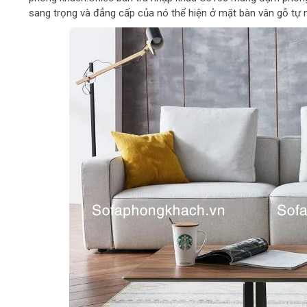
sang trọng và đẳng cấp của nó thể hiện ở mặt bàn vân gỗ tự n