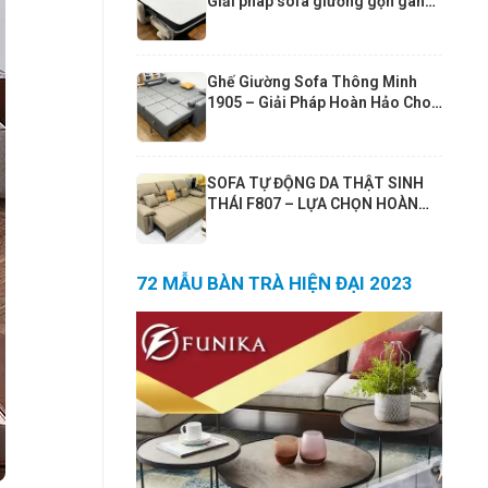
Giải pháp sofa giường gọn gàng
cho căn hộ hiện đại
Ghế Giường Sofa Thông Minh
1905 – Giải Pháp Hoàn Hảo Cho
Phòng Khách Nhỏ | Sofa Giường
190x190cm Cao Cấp Funika
SOFA TỰ ĐỘNG DA THẬT SINH
THÁI F807 – LỰA CHỌN HOÀN
HẢO CHO PHÒNG KHÁCH 25–
30m² VÀ CĂN HỘ 80m²+
72 MẪU BÀN TRÀ HIỆN ĐẠI 2023