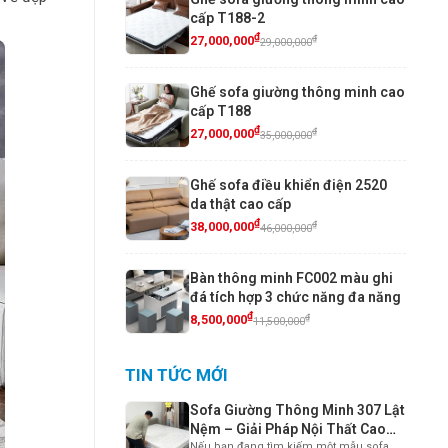
cấp T188-2
₫
₫
27,000,000
29,000,000
Ghế sofa giường thông minh cao
cấp T188
₫
₫
27,000,000
35,000,000
Ghế sofa điều khiển điện 2520
da thật cao cấp
₫
₫
38,000,000
46,000,000
Bàn thông minh FC002 màu ghi
đá tích hợp 3 chức năng đa năng
₫
₫
8,500,000
11,500,000
TIN TỨC MỚI
Sofa Giường Thông Minh 307 Lật
Nệm – Giải Pháp Nội Thất Cao
Nếu bạn đang tìm kiếm một mẫu sofa