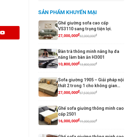
SẢN PHẨM KHUYẾN MẠI
Ghế giường sofa cao cấp
VS3110 sang trọng tiện lợi.
₫
₫
27,000,000
32,000,000
Bàn trà thông minh nâng hạ đa
năng làm bàn ăn H3001
₫
₫
10,800,000
13,800,000
Sofa giường 1905 – Giải pháp nội
thất 2 trong 1 cho không gian
sống hiện đại
₫
₫
27,000,000
37,500,000
Ghế sofa giường thông minh cao
cấp 2501
₫
₫
16,000,000
19,000,000
Ghế sofa giường thông minh cao