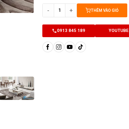
-
+
THÊM VÀO GIỎ
0913 845 189
YOUTUBE