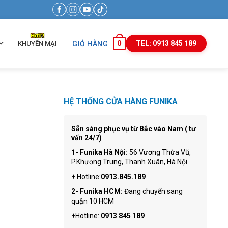
0
TEL: 0913 845 189
KHUYẾN MẠI
GIỎ HÀNG
HỆ THỐNG CỬA HÀNG FUNIKA
Sẵn sàng phục vụ từ Bắc vào Nam ( tư
vấn 24/7)
1- Funika Hà Nội:
56 Vương Thừa Vũ,
P.Khương Trung, Thanh Xuân, Hà Nội.
+ Hotline:
0913.845.189
2- Funika HCM:
Đang chuyển sang
quận 10 HCM
+Hotline:
0913 845 189