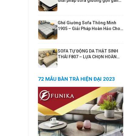
Giải pháp sofa giường gọn gàng
cho căn hộ hiện đại
Ghế Giường Sofa Thông Minh
1905 – Giải Pháp Hoàn Hảo Cho
Phòng Khách Nhỏ | Sofa Giường
190x190cm Cao Cấp Funika
SOFA TỰ ĐỘNG DA THẬT SINH
THÁI F807 – LỰA CHỌN HOÀN
HẢO CHO PHÒNG KHÁCH 25–
30m² VÀ CĂN HỘ 80m²+
72 MẪU BÀN TRÀ HIỆN ĐẠI 2023