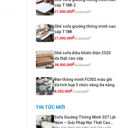
cấp T188-2
₫
₫
27,000,000
29,000,000
Ghế sofa giường thông minh cao
cấp T188
₫
₫
27,000,000
35,000,000
Ghế sofa điều khiển điện 2520
da thật cao cấp
₫
₫
38,000,000
46,000,000
Bàn thông minh FC002 màu ghi
đá tích hợp 3 chức năng đa năng
₫
₫
8,500,000
11,500,000
TIN TỨC MỚI
Sofa Giường Thông Minh 307 Lật
Nệm – Giải Pháp Nội Thất Cao
Nếu bạn đang tìm kiếm một mẫu sofa