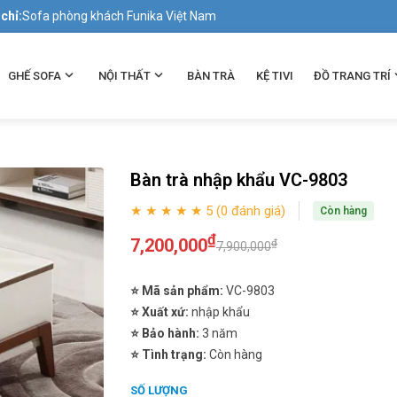
 chỉ:
Sofa phòng khách Funika Việt Nam
GHẾ SOFA
NỘI THẤT
BÀN TRÀ
KỆ TIVI
ĐỒ TRANG TRÍ
Bàn trà nhập khẩu VC-9803
★ ★ ★ ★ ★ 5 (0 đánh giá)
Còn hàng
₫
7,200,000
₫
7,900,000
⭐ Mã sản phẩm:
VC-9803
⭐ Xuất xứ:
nhập khẩu
⭐ Bảo hành:
3 năm
⭐ Tình trạng:
Còn hàng
SỐ LƯỢNG