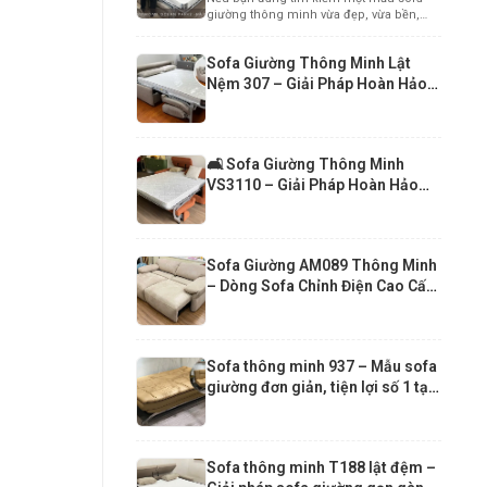
Cấp Cho Căn Hộ Chung Cư Hiện
giường thông minh vừa đẹp, vừa bền,
Đại
vừa mang...
Sofa Giường Thông Minh Lật
Nệm 307 – Giải Pháp Hoàn Hảo
Cho Căn Hộ Hiện Đại
🛋️ Sofa Giường Thông Minh
VS3110 – Giải Pháp Hoàn Hảo
Cho Căn Hộ Nhỏ
Sofa Giường AM089 Thông Minh
– Dòng Sofa Chỉnh Điện Cao Cấp
Hiện Đại
Sofa thông minh 937 – Mẫu sofa
giường đơn giản, tiện lợi số 1 tại
Funika Xuân 2026
Sofa thông minh T188 lật đệm –