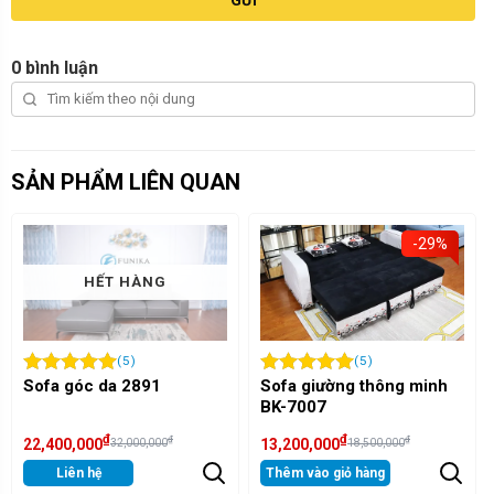
0 bình luận
SẢN PHẨM LIÊN QUAN
-29%
-19%
(5)
(5)
Sofa giường thông minh
Bộ bàn trà đẹp 4006
BK-7007
₫
₫
₫
₫
13,200,000
6,500,000
18,500,000
8,000,000
Thêm vào giỏ hàng
Thêm vào giỏ hàng