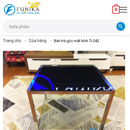
0
search
Trang chủ
Cửa hàng
Bàn trà góc mặt kính TL042