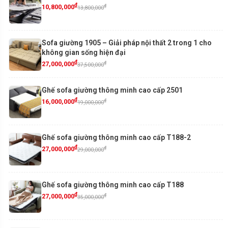
₫
₫
10,800,000
13,800,000
Sofa giường 1905 – Giải pháp nội thất 2 trong 1 cho
không gian sống hiện đại
₫
₫
27,000,000
37,500,000
Ghế sofa giường thông minh cao cấp 2501
₫
₫
16,000,000
19,000,000
Ghế sofa giường thông minh cao cấp T188-2
₫
₫
27,000,000
29,000,000
Ghế sofa giường thông minh cao cấp T188
₫
₫
27,000,000
35,000,000