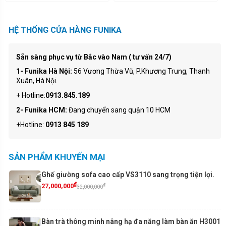
HỆ THỐNG CỬA HÀNG FUNIKA
Sẵn sàng phục vụ từ Bắc vào Nam ( tư vấn 24/7)
1- Funika Hà Nội:
56 Vương Thừa Vũ, P.Khương Trung, Thanh
Xuân, Hà Nội.
+ Hotline:
0913.845.189
2- Funika HCM:
Đang chuyển sang quận 10 HCM
+Hotline:
0913 845 189
SẢN PHẨM KHUYẾN MẠI
Ghế giường sofa cao cấp VS3110 sang trọng tiện lợi.
₫
₫
27,000,000
32,000,000
Bàn trà thông minh nâng hạ đa năng làm bàn ăn H3001