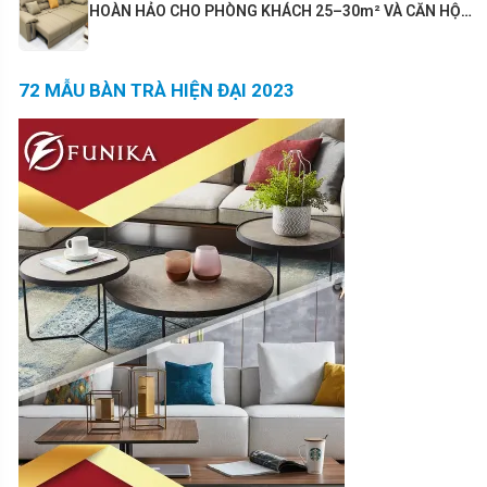
HOÀN HẢO CHO PHÒNG KHÁCH 25–30m² VÀ CĂN HỘ
80m²+
72 MẪU BÀN TRÀ HIỆN ĐẠI 2023