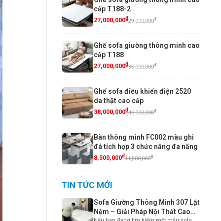
cấp T188-2
₫
₫
27,000,000
29,000,000
Ghế sofa giường thông minh cao
cấp T188
₫
₫
27,000,000
35,000,000
Ghế sofa điều khiển điện 2520
da thật cao cấp
₫
₫
38,000,000
46,000,000
Bàn thông minh FC002 màu ghi
đá tích hợp 3 chức năng đa năng
₫
₫
8,500,000
11,500,000
TIN TỨC MỚI
Sofa Giường Thông Minh 307 Lật
Nệm – Giải Pháp Nội Thất Cao
Nếu bạn đang tìm kiếm một mẫu sofa