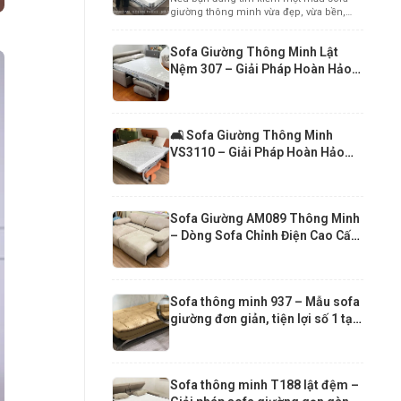
Cấp Cho Căn Hộ Chung Cư Hiện
giường thông minh vừa đẹp, vừa bền,
Đại
vừa mang...
Sofa Giường Thông Minh Lật
Nệm 307 – Giải Pháp Hoàn Hảo
Cho Căn Hộ Hiện Đại
🛋️ Sofa Giường Thông Minh
VS3110 – Giải Pháp Hoàn Hảo
Cho Căn Hộ Nhỏ
Sofa Giường AM089 Thông Minh
– Dòng Sofa Chỉnh Điện Cao Cấp
Hiện Đại
Sofa thông minh 937 – Mẫu sofa
giường đơn giản, tiện lợi số 1 tại
Funika Xuân 2026
Sofa thông minh T188 lật đệm –