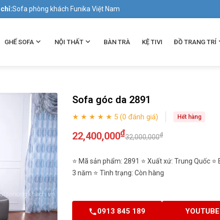
 chỉ:
Sofa phòng khách Funika Việt Nam
GHẾ SOFA
NỘI THẤT
BÀN TRÀ
KỆ TIVI
ĐỒ TRANG TRÍ
Sofa góc da 2891
★ ★ ★ ★ ★ 5 (0 đánh giá)
Hết hàng
₫
22,400,000
₫
32,000,000
⭐ Mã sản phẩm: 2891 ⭐ Xuất xứ: Trung Quốc ⭐ 
3 năm ⭐ Tình trạng: Còn hàng
0913 845 189
YOUTUBE