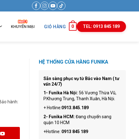
0
TEL: 0913 845 189
KHUYẾN MẠI
GIỎ HÀNG
HỆ THỐNG CỬA HÀNG FUNIKA
Sẵn sàng phục vụ từ Bắc vào Nam ( tư
vấn 24/7)
1- Funika Hà Nội:
56 Vương Thừa Vũ,
P.Khương Trung, Thanh Xuân, Hà Nội.
Bảo hành:
+ Hotline:
0913.845.189
2- Funika HCM:
Đang chuyển sang
quận 10 HCM
+Hotline:
0913 845 189