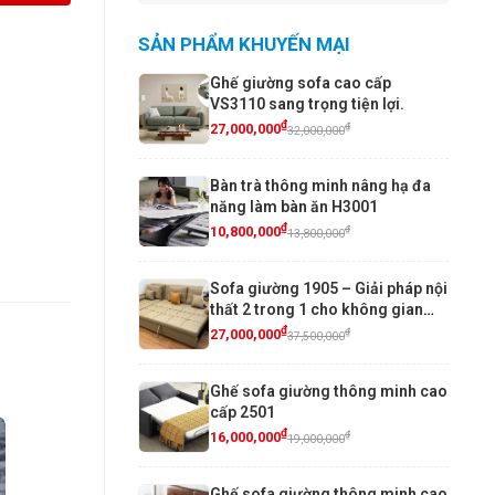
SẢN PHẨM KHUYẾN MẠI
Ghế giường sofa cao cấp
VS3110 sang trọng tiện lợi.
₫
₫
27,000,000
32,000,000
Bàn trà thông minh nâng hạ đa
năng làm bàn ăn H3001
₫
₫
10,800,000
13,800,000
Sofa giường 1905 – Giải pháp nội
thất 2 trong 1 cho không gian
sống hiện đại
₫
₫
27,000,000
37,500,000
Ghế sofa giường thông minh cao
cấp 2501
₫
₫
16,000,000
19,000,000
Ghế sofa giường thông minh cao