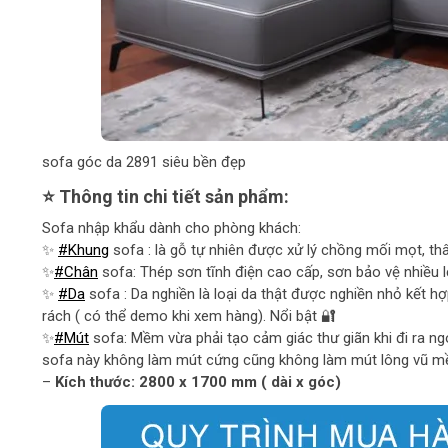
sofa góc da 2891 siêu bền đẹp
⭐ Thông tin chi tiết sản phẩm:
Sofa nhập khẩu dành cho phòng khách:
✨
#Khung
sofa : là gỗ tự nhiên được xử lý chồng mối mọt, thâ
✨
#Chân
sofa: Thép sơn tĩnh điện cao cấp, sơn bảo vệ nhiều 
✨
#Da
sofa : Da nghiền là loại da thật được nghiền nhỏ kết
rách ( có thể demo khi xem hàng). Nổi bật 🔐
✨
#Mút
sofa: Mềm vừa phải tạo cảm giác thư giãn khi đi ra ng
sofa này không làm mút cứng cũng không làm mút lông vũ m
–
Kích thước: 2800 x 1700 mm ( dài x góc)