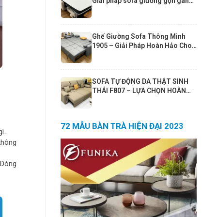
Giải pháp sofa giường gọn gàng
cho căn hộ hiện đại
Ghế Giường Sofa Thông Minh
1905 – Giải Pháp Hoàn Hảo Cho
Phòng Khách Nhỏ | Sofa Giường
190x190cm Cao Cấp Funika
SOFA TỰ ĐỘNG DA THẬT SINH
THÁI F807 – LỰA CHỌN HOÀN
HẢO CHO PHÒNG KHÁCH 25–
30m² VÀ CĂN HỘ 80m²+
72 MẪU BÀN TRÀ HIỆN ĐẠI 2023
ì.
không
. Dòng