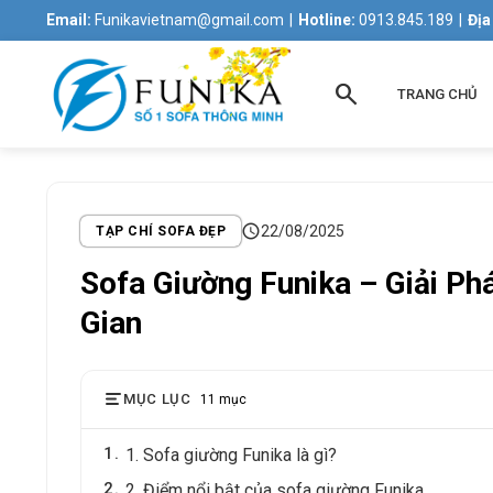
Email:
Funikavietnam@gmail.com
|
Hotline:
0913.845.189
|
Địa
search
TRANG CHỦ
schedule
22/08/2025
TẠP CHÍ SOFA ĐẸP
Sofa Giường Funika – Giải P
Gian
MỤC LỤC
11 mục
1
1. Sofa giường Funika là gì?
2
2. Điểm nổi bật của sofa giường Funika