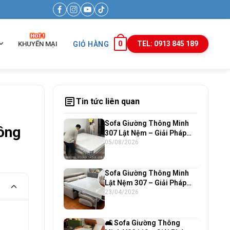
0
TEL: 0913 845 189
KHUYẾN MẠI
GIỎ HÀNG
article
Tin tức liên quan
Sofa Giường Thông Minh
ông
307 Lật Nệm – Giải Pháp
Nội Thất Cao Cấp Cho Căn
05/08/2026
Hộ Chung Cư Hiện Đại
Sofa Giường Thông Minh
Lật Nệm 307 – Giải Pháp
Hoàn Hảo Cho Căn Hộ Hiện
23/04/2026
Đại
🛋️ Sofa Giường Thông