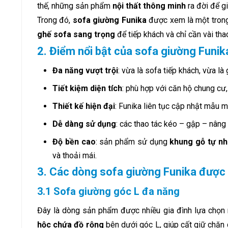
thế, những sản phẩm
nội thất thông minh
ra đời để gi
Trong đó,
sofa giường Funika
được xem là một trong
ghế sofa sang trọng
để tiếp khách và chỉ cần vài tha
2. Điểm nổi bật của sofa giường Funik
Đa năng vượt trội
: vừa là sofa tiếp khách, vừa là
Tiết kiệm diện tích
: phù hợp với căn hộ chung cư
Thiết kế hiện đại
: Funika liên tục cập nhật mẫu m
Dễ dàng sử dụng
: các thao tác kéo – gập – nâng
Độ bền cao
: sản phẩm sử dụng
khung gỗ tự nh
và thoải mái.
3. Các dòng sofa giường Funika được
3.1 Sofa giường góc L đa năng
Đây là dòng sản phẩm được nhiều gia đình lựa chọn
hộc chứa đồ rộng
bên dưới góc L, giúp cất giữ chăn 