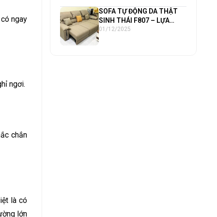
190x190cm Cao Cấp Funika
SOFA TỰ ĐỘNG DA THẬT
 có ngay
SINH THÁI F807 – LỰA
CHỌN HOÀN HẢO CHO
01/12/2025
PHÒNG KHÁCH 25–30m²
VÀ CĂN HỘ 80m²+
hỉ ngơi.
hắc chắn
iệt là có
ường lớn