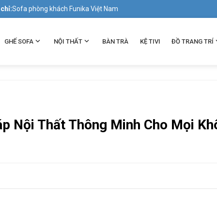
 chỉ:
Sofa phòng khách Funika Việt Nam
GHẾ SOFA
NỘI THẤT
BÀN TRÀ
KỆ TIVI
ĐỒ TRANG TRÍ
háp Nội Thất Thông Minh Cho Mọi Kh