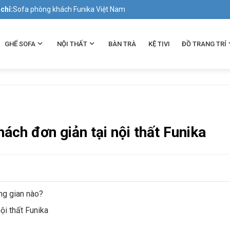
 chỉ:
Sofa phòng khách Funika Việt Nam
GHẾ SOFA
NỘI THẤT
BÀN TRÀ
KỆ TIVI
ĐỒ TRANG TRÍ
ch đơn giản tại nội thất Funika
ng gian nào?
i thất Funika