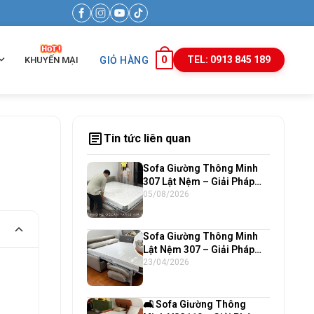
0
TEL: 0913 845 189
KHUYẾN MẠI
GIỎ HÀNG
article
Tin tức liên quan
Sofa Giường Thông Minh
307 Lật Nệm – Giải Pháp
Nội Thất Cao Cấp Cho Căn
05/08/2026
Hộ Chung Cư Hiện Đại
Sofa Giường Thông Minh
Lật Nệm 307 – Giải Pháp
Hoàn Hảo Cho Căn Hộ Hiện
23/04/2026
Đại
🛋️ Sofa Giường Thông