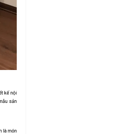
ết kế nội
 mẫu sản
h là món