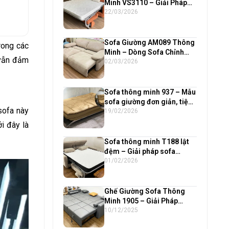
Minh VS3110 – Giải Pháp
Hoàn Hảo Cho Căn Hộ Nhỏ
22/03/2026
Sofa Giường AM089 Thông
rong các
Minh – Dòng Sofa Chỉnh
 vẫn đảm
Điện Cao Cấp Hiện Đại
02/03/2026
Sofa thông minh 937 – Mẫu
sofa giường đơn giản, tiện
sofa này
lợi số 1 tại Funika Xuân
19/02/2026
2026
i đây là
Sofa thông minh T188 lật
đệm – Giải pháp sofa
giường gọn gàng cho căn
01/02/2026
hộ hiện đại
Ghế Giường Sofa Thông
Minh 1905 – Giải Pháp
Hoàn Hảo Cho Phòng
10/12/2025
Khách Nhỏ | Sofa Giường