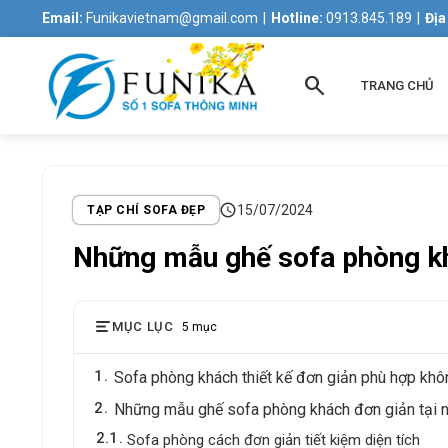
Email:
Funikavietnam@gmail.com
|
Hotline:
0913.845.189
|
Địa
search
TRANG CHỦ
schedule
15/07/2024
TẠP CHÍ SOFA ĐẸP
Những mẫu ghế sofa phòng khá
MỤC LỤC
5 mục
1
Sofa phòng khách thiết kế đơn giản phù hợp khô
2
Những mẫu ghế sofa phòng khách đơn giản tại nộ
2.1
Sofa phòng cách đơn giản tiết kiệm diện tích