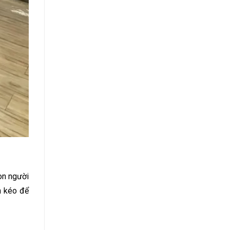
on người
n kéo để