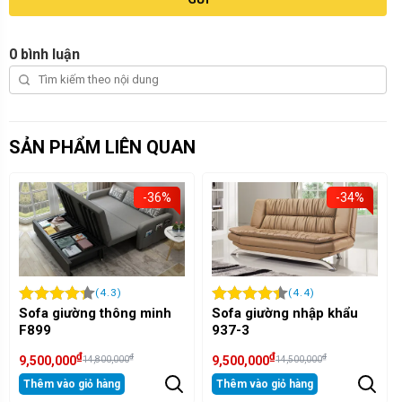
0 bình luận
SẢN PHẨM LIÊN QUAN
-34%
-10%
(4.4)
(5)
Sofa giường nhập khẩu
Sofa giường nhập khẩu
937-3
937-1
₫
₫
₫
₫
9,500,000
9,500,000
14,500,000
10,500,000
Thêm vào giỏ hàng
Thêm vào giỏ hàng