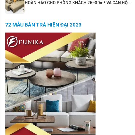
HOÀN HẢO CHO PHÒNG KHÁCH 25–30m² VÀ CĂN HỘ
80m²+
72 MẪU BÀN TRÀ HIỆN ĐẠI 2023