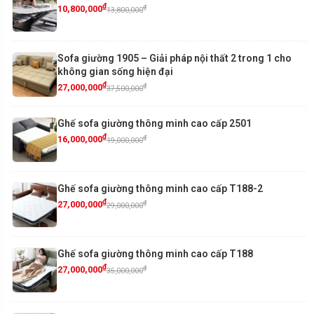
₫
₫
10,800,000
13,800,000
Sofa giường 1905 – Giải pháp nội thất 2 trong 1 cho
không gian sống hiện đại
₫
₫
27,000,000
37,500,000
Ghế sofa giường thông minh cao cấp 2501
₫
₫
16,000,000
19,000,000
Ghế sofa giường thông minh cao cấp T188-2
₫
₫
27,000,000
29,000,000
Ghế sofa giường thông minh cao cấp T188
₫
₫
27,000,000
35,000,000