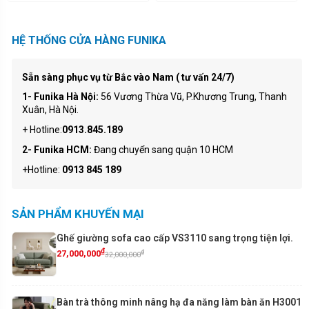
HỆ THỐNG CỬA HÀNG FUNIKA
Sẵn sàng phục vụ từ Bắc vào Nam ( tư vấn 24/7)
1- Funika Hà Nội:
56 Vương Thừa Vũ, P.Khương Trung, Thanh
Xuân, Hà Nội.
+ Hotline:
0913.845.189
2- Funika HCM:
Đang chuyển sang quận 10 HCM
+Hotline:
0913 845 189
SẢN PHẨM KHUYẾN MẠI
Ghế giường sofa cao cấp VS3110 sang trọng tiện lợi.
₫
₫
27,000,000
32,000,000
Bàn trà thông minh nâng hạ đa năng làm bàn ăn H3001