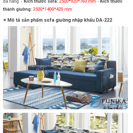
đa năng. -
Kích thước sofa:
2500*920*760 mm
-
Kích thước
thành giường:
2500*1400*420 mm
⭐ Mô tả sản phẩm sofa giường nhập khẩu DA-222