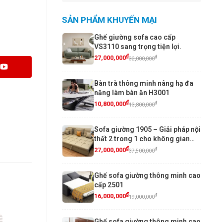
SẢN PHẨM KHUYẾN MẠI
Ghế giường sofa cao cấp
VS3110 sang trọng tiện lợi.
₫
₫
27,000,000
32,000,000
Bàn trà thông minh nâng hạ đa
năng làm bàn ăn H3001
₫
₫
10,800,000
13,800,000
Sofa giường 1905 – Giải pháp nội
thất 2 trong 1 cho không gian
sống hiện đại
₫
₫
27,000,000
37,500,000
Ghế sofa giường thông minh cao
cấp 2501
₫
₫
16,000,000
19,000,000
Ghế sofa giường thông minh cao