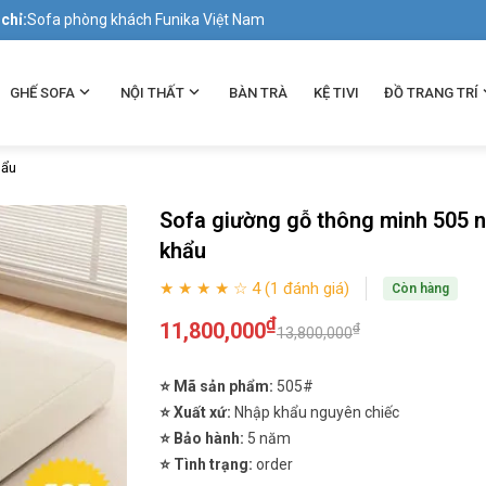
 chỉ:
Sofa phòng khách Funika Việt Nam
GHẾ SOFA
NỘI THẤT
BÀN TRÀ
KỆ TIVI
ĐỒ TRANG TRÍ
hẩu
Sofa giường gỗ thông minh 505 
khẩu
★ ★ ★ ★ ☆ 4 (1 đánh giá)
Còn hàng
₫
11,800,000
₫
13,800,000
⭐ Mã sản phẩm:
505#
⭐ Xuất xứ:
Nhập khẩu nguyên chiếc
⭐ Bảo hành:
5 năm
⭐ Tình trạng:
order