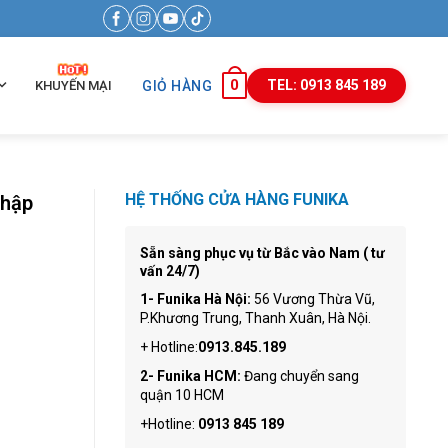
0
TEL: 0913 845 189
KHUYẾN MẠI
GIỎ HÀNG
HỆ THỐNG CỬA HÀNG FUNIKA
nhập
Sẵn sàng phục vụ từ Bắc vào Nam ( tư
vấn 24/7)
1- Funika Hà Nội:
56 Vương Thừa Vũ,
P.Khương Trung, Thanh Xuân, Hà Nội.
+ Hotline:
0913.845.189
2- Funika HCM:
Đang chuyển sang
quận 10 HCM
+Hotline:
0913 845 189