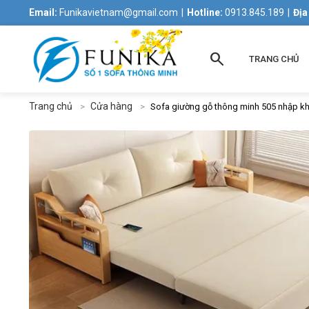
Email:
Funikavietnam@gmail.com
|
Hotline:
0913.845.189
|
Địa
search
TRANG CHỦ
Trang chủ
Cửa hàng
Sofa giường gỗ thông minh 505 nhập k