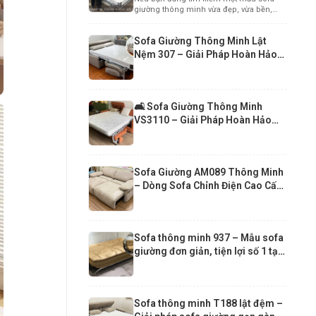
Cấp Cho Căn Hộ Chung Cư Hiện
giường thông minh vừa đẹp, vừa bền,
Đại
vừa mang...
Sofa Giường Thông Minh Lật
Nệm 307 – Giải Pháp Hoàn Hảo
Cho Căn Hộ Hiện Đại
🛋️ Sofa Giường Thông Minh
VS3110 – Giải Pháp Hoàn Hảo
Cho Căn Hộ Nhỏ
Sofa Giường AM089 Thông Minh
– Dòng Sofa Chỉnh Điện Cao Cấp
Hiện Đại
Sofa thông minh 937 – Mẫu sofa
giường đơn giản, tiện lợi số 1 tại
Funika Xuân 2026
Sofa thông minh T188 lật đệm –