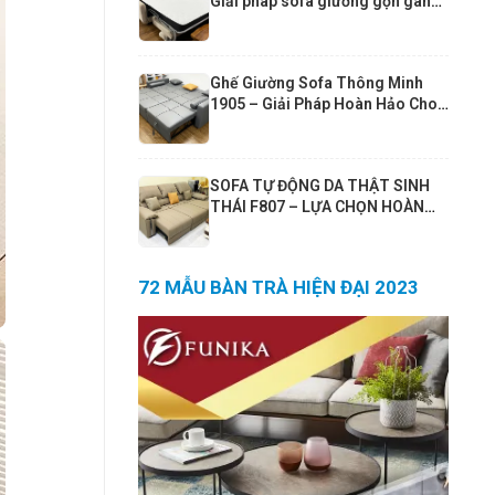
Giải pháp sofa giường gọn gàng
cho căn hộ hiện đại
Ghế Giường Sofa Thông Minh
1905 – Giải Pháp Hoàn Hảo Cho
Phòng Khách Nhỏ | Sofa Giường
190x190cm Cao Cấp Funika
SOFA TỰ ĐỘNG DA THẬT SINH
THÁI F807 – LỰA CHỌN HOÀN
HẢO CHO PHÒNG KHÁCH 25–
30m² VÀ CĂN HỘ 80m²+
72 MẪU BÀN TRÀ HIỆN ĐẠI 2023