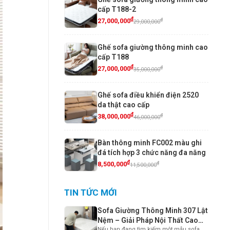
cấp T188-2
₫
₫
27,000,000
29,000,000
Ghế sofa giường thông minh cao
cấp T188
₫
₫
27,000,000
35,000,000
Ghế sofa điều khiển điện 2520
da thật cao cấp
₫
₫
38,000,000
46,000,000
Bàn thông minh FC002 màu ghi
đá tích hợp 3 chức năng đa năng
₫
₫
8,500,000
11,500,000
TIN TỨC MỚI
Sofa Giường Thông Minh 307 Lật
Nệm – Giải Pháp Nội Thất Cao
Nếu bạn đang tìm kiếm một mẫu sofa