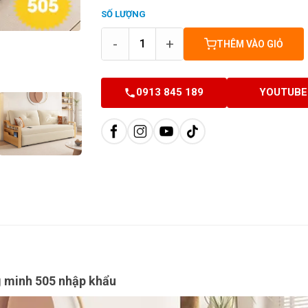
SỐ LƯỢNG
-
+
THÊM VÀO GIỎ
0913 845 189
YOUTUBE
g minh 505 nhập khẩu