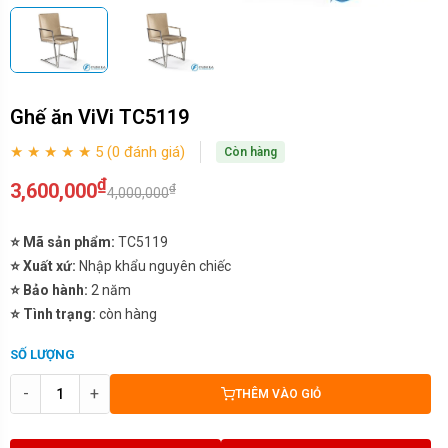
Ghế ăn ViVi TC5119
★ ★ ★ ★ ★ 5 (0 đánh giá)
Còn hàng
₫
3,600,000
₫
4,000,000
⭐ Mã sản phẩm:
TC5119
⭐ Xuất xứ:
Nhập khẩu nguyên chiếc
⭐ Bảo hành:
2 năm
⭐ Tình trạng:
còn hàng
SỐ LƯỢNG
-
+
THÊM VÀO GIỎ