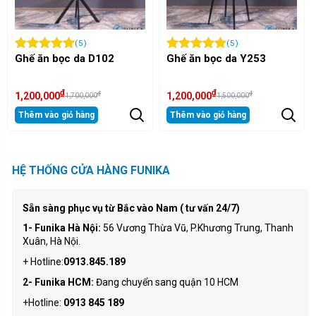
(5)
(5)
(5)
da D102
Ghế ăn bọc da Y253
Ghế ăn hiện đạ
₫
₫
₫
₫
1,200,000
1,700,000
00,000
1,500,000
2,000,0
hàng
Thêm vào giỏ hàng
Thêm vào giỏ hàn
HỆ THỐNG CỬA HÀNG FUNIKA
Sẵn sàng phục vụ từ Bắc vào Nam ( tư vấn 24/7)
1- Funika Hà Nội:
56 Vương Thừa Vũ, P.Khương Trung, Thanh
Xuân, Hà Nội.
+ Hotline:
0913.845.189
2- Funika HCM:
Đang chuyển sang quận 10 HCM
+Hotline:
0913 845 189