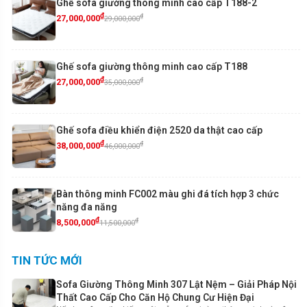
Ghế sofa giường thông minh cao cấp T188-2
₫
₫
27,000,000
29,000,000
Ghế sofa giường thông minh cao cấp T188
₫
₫
27,000,000
35,000,000
Ghế sofa điều khiển điện 2520 da thật cao cấp
₫
₫
38,000,000
46,000,000
Bàn thông minh FC002 màu ghi đá tích hợp 3 chức
năng đa năng
₫
₫
8,500,000
11,500,000
TIN TỨC MỚI
Sofa Giường Thông Minh 307 Lật Nệm – Giải Pháp Nội
Thất Cao Cấp Cho Căn Hộ Chung Cư Hiện Đại