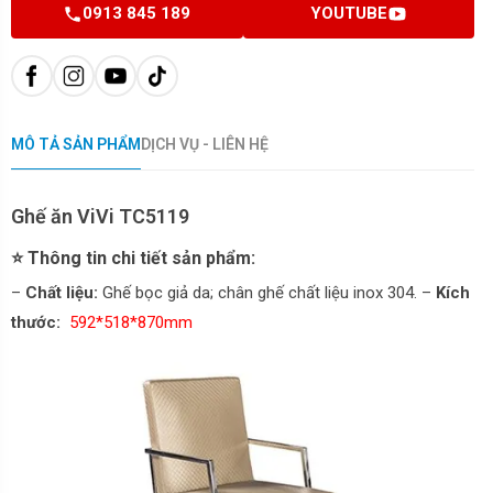
0913 845 189
YOUTUBE
MÔ TẢ SẢN PHẨM
DỊCH VỤ - LIÊN HỆ
Ghế ăn ViVi TC5119
⭐ Thông tin chi tiết sản phẩm:
–
Chất liệu:
Ghế bọc giả da; chân ghế chất liệu inox 304. –
Kích
thước:
592*518*870mm