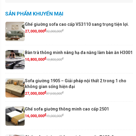
SẢN PHẨM KHUYẾN MẠI
Ghế giường sofa cao cấp VS3110 sang trọng tiện lợi.
₫
₫
27,000,000
32,000,000
Bàn trà thông minh nâng hạ đa năng làm bàn ăn H3001
₫
₫
10,800,000
13,800,000
Sofa giường 1905 – Giải pháp nội thất 2 trong 1 cho
không gian sống hiện đại
₫
₫
27,000,000
37,500,000
Ghế sofa giường thông minh cao cấp 2501
₫
₫
16,000,000
19,000,000