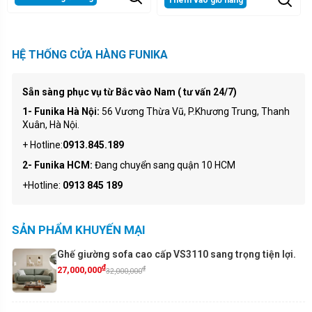
HỆ THỐNG CỬA HÀNG FUNIKA
Sẵn sàng phục vụ từ Bắc vào Nam ( tư vấn 24/7)
1- Funika Hà Nội:
56 Vương Thừa Vũ, P.Khương Trung, Thanh
Xuân, Hà Nội.
+ Hotline:
0913.845.189
2- Funika HCM:
Đang chuyển sang quận 10 HCM
+Hotline:
0913 845 189
SẢN PHẨM KHUYẾN MẠI
Ghế giường sofa cao cấp VS3110 sang trọng tiện lợi.
₫
₫
27,000,000
32,000,000