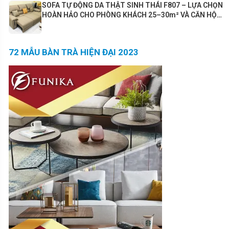
SOFA TỰ ĐỘNG DA THẬT SINH THÁI F807 – LỰA CHỌN
HOÀN HẢO CHO PHÒNG KHÁCH 25–30m² VÀ CĂN HỘ
80m²+
72 MẪU BÀN TRÀ HIỆN ĐẠI 2023