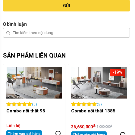
GỬI
0 bình luận
SẢN PHẨM LIÊN QUAN
-19%
-19%
(5)
(5)
Combo nội thất 1385
Combo nội thất 721
₫
₫
₫
₫
36,650,000
32,300,000
45,000,000
40,000,000
Thêm vào giỏ hàng
Thêm vào giỏ hàng